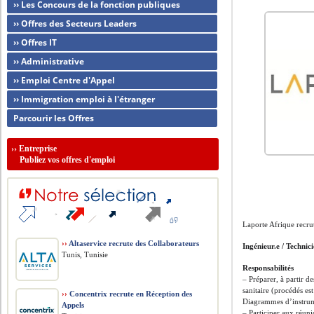
›› Les Concours de la fonction publiques
›› Offres des Secteurs Leaders
›› Offres IT
›› Administrative
›› Emploi Centre d'Appel
›› Immigration emploi à l'étranger
Parcourir les Offres
››
Entreprise
Publiez vos offres d'emploi
Laporte Afrique recru
››
Altaservice recrute des Collaborateurs
Ingénieur.e / Technic
Tunis, Tunisie
Responsabilités
– Préparer, à partir d
sanitaire (procédés est
››
Concentrix recrute en Réception des
Diagrammes d’instrum
Appels
– Participer aux réuni