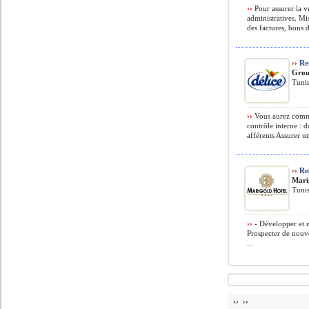
››
Pour assurer la v
administratives. Mi
des factures, bons d
››
Res
Grou
Tunis
››
Vous aurez comme 
contrôle interne : 
afférents Assurer un
››
Re
Mari
Tunis
››
- Développer et m
Prospecter de nouv
...
›› ››