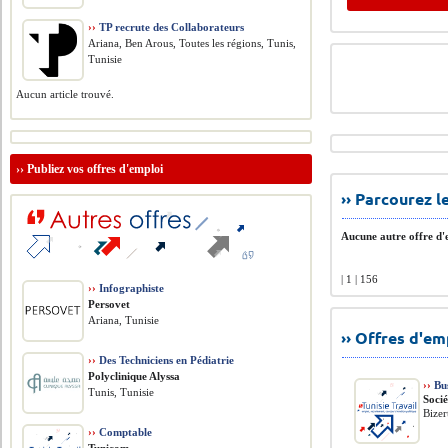
››
TP recrute des Collaborateurs
Ariana, Ben Arous, Toutes les régions, Tunis,
Tunisie
Aucun article trouvé.
››
Publiez vos offres d'emploi
›› Parcourez 
Aucune autre offre d'e
| 1 | 156
››
Infographiste
Persovet
Ariana, Tunisie
›› Offres d'e
››
Des Techniciens en Pédiatrie
Polyclinique Alyssa
››
Bus
Tunis, Tunisie
Soci
Bizer
››
Comptable