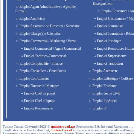
Enseignement
›› Emploi Agent Administrative / Agent de
Bureau
›› Emploi Éducatrice / An
›› Emploi Archiviste
›› Emploi Gestionnaire / Ma
›› Emploi Assistante de Direction / Secrétaire
›› Emploi Journaliste
›› Emploi Chargé(e)s Clientèles
›› Emploi Journaliste / Rédac
›› Emploi Commercial / Marketing / Vente
›› Emploi Juridique
›› Emploi Commercial / Agent Commercial
›› Emploi Ressources Huma
›› Emploi Technico-Commercial
›› Emploi Superviseurs
›› Emploi Comptabilité - Finance
›› Emploi Traducteur
›› Emploi Conseillers / Consultants
›› Emploi Architecte
›› Emploi Coordinateur
›› Emploi Esthétique / Coiffure
›› Emploi Directeur / Manager
›› Emploi Freelance
›› Emploi Chef de projet
›› Emploi Génie Civil
›› Emploi Chef d’équipe
›› Emploi Ingénieur
›› Emploi Responsable
›› Emploi IT
Tunisie Travail Copyright 2026 ©
tunisietravail.net
Recrutement 3.0, Inbound Recruiting .- .-.. --- 
Candidats a la recherche d'emploi,
Tunisie Travail
vous permet de retrouver des offres d'emploi 
Entreprises a la recherche de collaborateurs, Tunisie Travail vous permet de diffuser vos annon