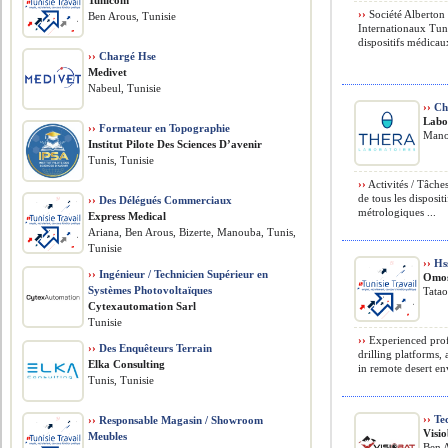
Tunicom
››
Société Alberton
Ben Arous, Tunisie
Internationaux Tu
dispositifs médicau
››
Chargé Hse
Medivet
Nabeul, Tunisie
››
Ch
Labo
››
Formateur en Topographie
Mano
Institut Pilote Des Sciences D’avenir
Tunis, Tunisie
››
Activités / Tâches
de tous les disposit
››
Des Délégués Commerciaux
métrologiques ...
Express Medical
Ariana, Ben Arous, Bizerte, Manouba, Tunis,
Tunisie
››
Hss
››
Ingénieur / Technicien Supérieur en
Omos
Systèmes Photovoltaïques
Tatao
Cytexautomation Sarl
Tunisie
››
Experienced profe
››
Des Enquêteurs Terrain
drilling platforms,
Elka Consulting
in remote desert en
Tunis, Tunisie
››
Tec
››
Responsable Magasin / Showroom
Visi
Meubles
Ben A