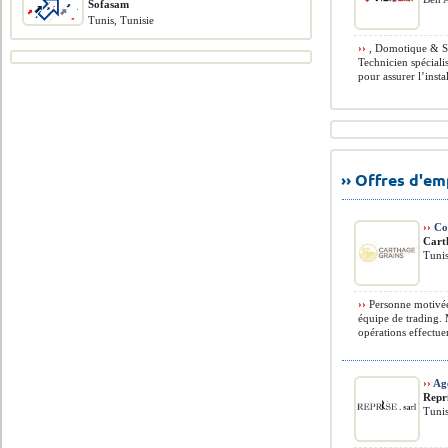
Sofasam
Tunis, Tunisie
››
, Domotique & Sy
Technicien spécialis
pour assurer l’instal
›› Offres d'e
››
Co
Cart
Tunis
››
Personne motivée,
équipe de trading. 
opérations effectue
››
Ag
Repr
Tunis