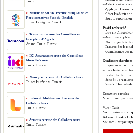
Tunisie
– Aide à la sélection
– Appliquer les standa
››
Multinational MC recrute Bilingual Sales
– Gérer les dessins de 
Representatives French / English
– Sous la supervision 
Toutes les régions, Tunisie
Profil recherché
– Être un(e)Ingénieur
››
Transcom recrute des Conseillers en
– Avoir une expérien
Réception d’Appels
– Maîtrise parfaite de
Ariana, Tunis, Tunisie
– Pratique des logicie
– Connaissance des no
››
IKI Assurance recrute des Conseillers
Mutuelle Santé
Qualités recherchées
Tunis, Tunisie
– Expérience dans le 
– Excellente capacité
– Recherche de l’exce
››
Monoprix recrute des Collaborateurs
– Sens de l’organisati
Toutes les régions, Tunisie
– Savoir-faire techniq
Comment postuler
››
Industrie Multinational recrute des
Merci d’envoyer votre
Collaborateurs
Ville ›
Tunis
Tunis, Tunisie
Nom / Entreprise ›
La
Adresse ›
Centre Urba
››
Armatis recrute des Collaborateurs
Site Web ›
https://la
Tunis, Tunisie