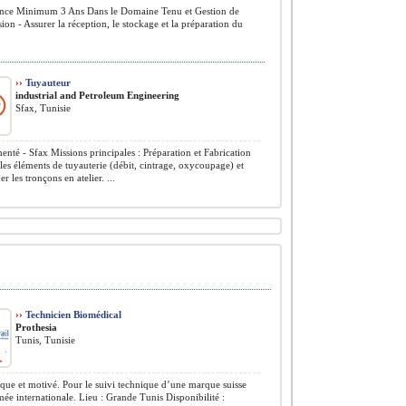
nce Minimum 3 Ans Dans le Domaine Tenu et Gestion de
ion - Assurer la réception, le stockage et la préparation du
.
››
Tuyauteur
​industrial and Petroleum Engineering
Sfax, Tunisie
nté - Sfax Missions principales : Préparation et Fabrication
 les éléments de tuyauterie (débit, cintrage, oxycoupage) et
r les tronçons en atelier. ...
››
Technicien Biomédical
Prothesia
Tunis, Tunisie
e et motivé. Pour le suivi technique d’une marque suisse
e internationale. Lieu : Grande Tunis Disponibilité :