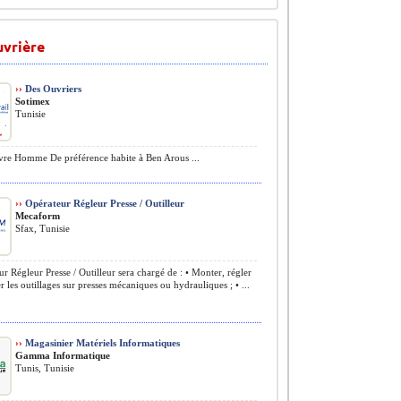
uvrière
››
Des Ouvriers
Sotimex
Tunisie
e Homme De préférence habite à Ben Arous ...
››
Opérateur Régleur Presse / Outilleur
Mecaform
Sfax, Tunisie
r Régleur Presse / Outilleur sera chargé de : • Monter, régler
r les outillages sur presses mécaniques ou hydrauliques ; • ...
››
Magasinier Matériels Informatiques
Gamma Informatique
Tunis, Tunisie