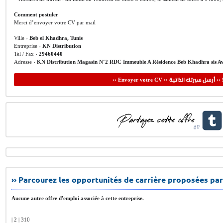
Comment postuler
Merci d’envoyer votre CV par mail
Ville ›
Beb el Khadhra, Tunis
Entreprise ›
KN Distribution
Tel / Fax ›
29460440
Adresse ›
KN Distribution Magasin N°2 RDC Immeuble A Résidence Beb Khadhra sis Av
أرسل سيرتك الذاتية
›› Envoyer votre CV ››
‹‹ 
›› Parcourez les opportunités de carrière proposées par
Aucune autre offre d'emploi associée à cette entreprise.
| 2 | 310