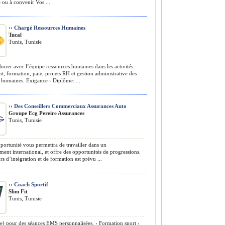
ou à convenir Vos ...
››
Chargé Ressources Humaines
Tucal
Tunis, Tunisie
borer avec l’équipe ressources humaines dans les activités:
t, formation, paie, projets RH et gestion administrative des
 humaines. Exigance › Diplôme: ...
››
Des Conseillers Commerciaux Assurances Auto
Groupe Ecg Pereire Assurances
Tunis, Tunisie
portunité vous permettra de travailler dans un
ent international, et offre des opportunités de progressions.
s d’intégration et de formation est prévu ...
››
Coach Sportif
Slim Fit
Tunis, Tunisie
) pour des séances EMS personnalisées. ›️ Formation sport ›️