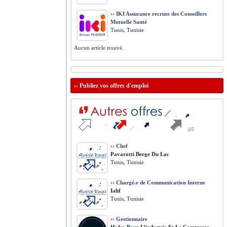
››
IKI Assurance recrute des Conseillers
Mutuelle Santé
Tunis, Tunisie
Aucun article trouvé.
››
Publiez vos offres d'emploi
››
Chef
Pavarotti Berge Du Lac
Tunis, Tunisie
››
Chargé.e de Communication Interne
Iahf
Tunis, Tunisie
››
Gestionnaire