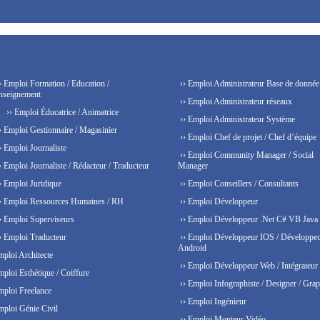
› Emploi Formation / Education /
›› Emploi Administrateur Base de donnée
nseignement
›› Emploi Administrateur réseaux
›› Emploi Éducatrice / Animatrice
›› Emploi Administrateur Système
› Emploi Gestionnaire / Magasinier
›› Emploi Chef de projet / Chef d’équipe
› Emploi Journaliste
›› Emploi Community Manager / Social
› Emploi Journaliste / Rédacteur / Traducteur
Manager
› Emploi Juridique
›› Emploi Conseillers / Consultants
› Emploi Ressources Humaines / RH
›› Emploi Développeur
› Emploi Superviseurs
›› Emploi Développeur .Net C# VB Java
› Emploi Traducteur
›› Emploi Développeur IOS / Développe
Android
mploi Architecte
›› Emploi Développeur Web / Intégrateur
mploi Esthétique / Coiffure
›› Emploi Infographiste / Designer / Grap
mploi Freelance
›› Emploi Ingénieur
mploi Génie Civil
›› Emploi Monteur Vidéo