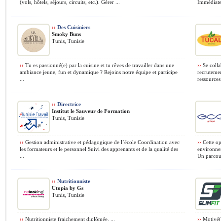
(vols, hôtels, séjours, circuits, etc.). Gérer ...
Immédiate 
››
Des Cuisiniers
Smoky Buns
Tunis, Tunisie
››
Tu es passionné(e) par la cuisine et tu rêves de travailler dans une
››
Se colla
ambiance jeune, fun et dynamique ? Rejoins notre équipe et participe
recrutemen
...
ressources
››
Directrice
Institut le Sauveur de Formation
Tunis, Tunisie
››
Gestion administrative et pédagogique de l’école Coordination avec
››
Cette op
les formateurs et le personnel Suivi des apprenants et de la qualité des
environnem
...
Un parcour
››
Nutritionniste
Utopia by Gs
Tunis, Tunisie
››
Nutritionniste fraichement diplômée. ...
››
Motivé(e