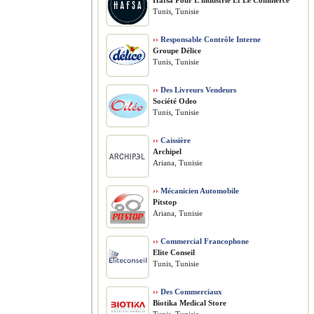
Hafsa Pour L’industrie Et Le Commerce
Tunis, Tunisie
››
Responsable Contrôle Interne
Groupe Délice
Tunis, Tunisie
››
Des Livreurs Vendeurs
Société Odeo
Tunis, Tunisie
››
Caissière
Archipel
Ariana, Tunisie
››
Mécanicien Automobile
Pitstop
Ariana, Tunisie
››
Commercial Francophone
Elite Conseil
Tunis, Tunisie
››
Des Commerciaux
Biotika Medical Store