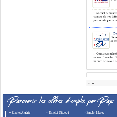
Arian
››
Spécial débutants
compte de nos diffé
passionnés par le m
››
Des
Piazz
Souss
››
Opérateurs télép
secteur financier. 
horaire de travail d
›› ››
›› Emploi Algérie
›› Emploi Djibouti
›› Emploi Maroc