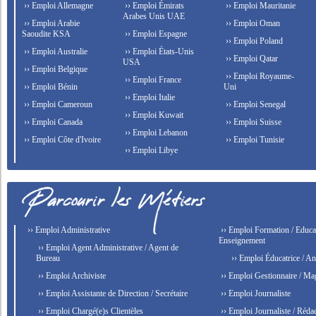
›› Emploi Allemagne
›› Emploi Émirats
›› Emploi Mauritanie
Arabes Unis UAE
›› Emploi Arabie
›› Emploi Oman
Saoudite KSA
›› Emploi Espagne
›› Emploi Poland
›› Emploi Australie
›› Emploi États-Unis
›› Emploi Qatar
USA
›› Emploi Belgique
›› Emploi Royaume-
›› Emploi France
›› Emploi Bénin
Uni
›› Emploi Italie
›› Emploi Cameroun
›› Emploi Senegal
›› Emploi Kuwait
›› Emploi Canada
›› Emploi Suisse
›› Emploi Lebanon
›› Emploi Côte d'Ivoire
›› Emploi Tunisie
›› Emploi Libye
›› Emploi Administrative
›› Emploi Formation / Educat
Enseignement
›› Emploi Agent Administrative / Agent de
Bureau
›› Emploi Éducatrice / An
›› Emploi Archiviste
›› Emploi Gestionnaire / Ma
›› Emploi Assistante de Direction / Secrétaire
›› Emploi Journaliste
›› Emploi Chargé(e)s Clientèles
›› Emploi Journaliste / Rédac