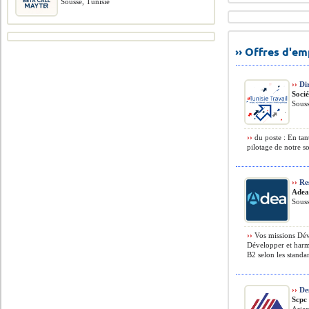
Sousse, Tunisie
›› Offres d'e
››
Dir
Soci
Souss
››
du poste : En tan
pilotage de notre so
››
Re
Ade
Souss
››
Vos missions Dév
Développer et harm
B2 selon les standa
››
De
Scpc