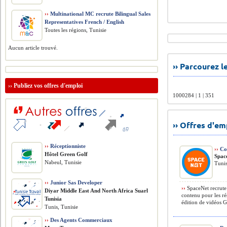
››
Multinational MC recrute Bilingual Sales
Representatives French / English
Toutes les régions, Tunisie
Aucun article trouvé.
›› Parcourez 
››
Publiez vos offres d'emploi
1000284 | 1 | 351
›› Offres d'e
››
Réceptionniste
››
Co
Hôtel Green Golf
Spac
Nabeul, Tunisie
Tunis
››
Junior Sas Developer
››
SpaceNet recrute
Diyar Middle East And North Africa Suarl
contenu pour les ré
Tunisia
édition de vidéos G
Tunis, Tunisie
››
Des Agents Commerciaux