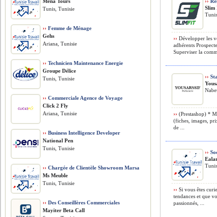
Mena Tours
››
Re
Slim 
Tunis, Tunisie
Tunis
››
Femme de Ménage
Gehs
››
Développer les ve
Ariana, Tunisie
adhérents Prospecte
Superviser la comm
››
Technicien Maintenance Energie
Groupe Délice
››
Sta
Tunis, Tunisie
Yousa
Nabeu
››
Commerciale Agence de Voyage
Click 2 Fly
Ariana, Tunisie
››
(Prestashop) * Mi
(fiches, images, pri
de ...
››
Business Intelligence Developer
National Pen
Tunis, Tunisie
››
Soc
Eala
Tunis
››
Chargée de Clientèle Showroom Marsa
Ms Meuble
Tunis, Tunisie
››
Si vous êtes curie
tendances et que v
››
Des Conseillères Commerciales
passionnés, ...
Mayiter Beta Call