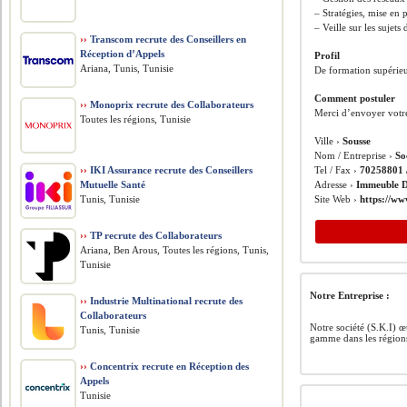
– Stratégies, mise en
– Veille sur les sujet
››
Transcom recrute des Conseillers en
Réception d’Appels
Profil
Ariana, Tunis, Tunisie
De formation supérie
Comment postuler
››
Monoprix recrute des Collaborateurs
Merci d’envoyer votre
Toutes les régions, Tunisie
Ville ›
Sousse
Nom / Entreprise ›
So
››
IKI Assurance recrute des Conseillers
Tel / Fax ›
70258801 
Mutuelle Santé
Adresse ›
Immeuble D
Tunis, Tunisie
Site Web ›
https://w
››
TP recrute des Collaborateurs
Ariana, Ben Arous, Toutes les régions, Tunis,
Tunisie
Notre Entreprise :
››
Industrie Multinational recrute des
Collaborateurs
Notre société (S.K.I) œ
Tunis, Tunisie
gamme dans les région
››
Concentrix recrute en Réception des
Appels
Tunisie