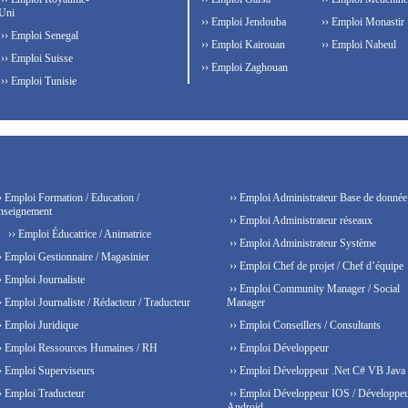
Uni
›› Emploi Jendouba
›› Emploi Monastir
›› Emploi Senegal
›› Emploi Kairouan
›› Emploi Nabeul
›› Emploi Suisse
›› Emploi Zaghouan
›› Emploi Tunisie
› Emploi Formation / Education /
›› Emploi Administrateur Base de donnée
nseignement
›› Emploi Administrateur réseaux
›› Emploi Éducatrice / Animatrice
›› Emploi Administrateur Système
› Emploi Gestionnaire / Magasinier
›› Emploi Chef de projet / Chef d’équipe
› Emploi Journaliste
›› Emploi Community Manager / Social
› Emploi Journaliste / Rédacteur / Traducteur
Manager
› Emploi Juridique
›› Emploi Conseillers / Consultants
› Emploi Ressources Humaines / RH
›› Emploi Développeur
› Emploi Superviseurs
›› Emploi Développeur .Net C# VB Java
› Emploi Traducteur
›› Emploi Développeur IOS / Développe
Android