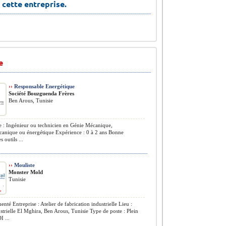
 cette entreprise.
e
››
Responsable Energétique
Société Bouzguenda Frères
Ben Arous, Tunisie
: Ingénieur ou technicien en Génie Mécanique,
canique ou énergétique Expérience : 0 à 2 ans Bonne
s outils ...
››
Mouliste
Monster Mold
Tunisie
nté Entreprise : Atelier de fabrication industrielle Lieu :
trielle El Mghira, Ben Arous, Tunisie Type de poste : Plein
I ...