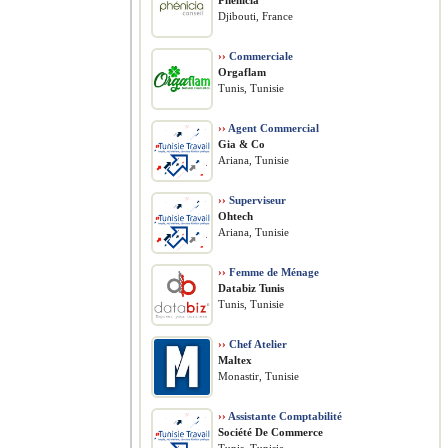
Phénicia
Djibouti, France
››
Commerciale
Orgaflam
Tunis, Tunisie
››
Agent Commercial
Gia & Co
Ariana, Tunisie
››
Superviseur
Ohtech
Ariana, Tunisie
››
Femme de Ménage
Databiz Tunis
Tunis, Tunisie
››
Chef Atelier
Maltex
Monastir, Tunisie
››
Assistante Comptabilité
Société De Commerce