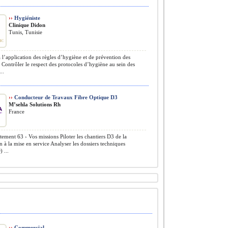
››
Hygiéniste
Clinique Didon
Tunis, Tunisie
à l’application des règles d’hygiène et de prévention des
. Contrôler le respect des protocoles d’hygiène au sein des
..
››
Conducteur de Travaux Fibre Optique D3
M’sehla Solutions Rh
France
ement 63 › Vos missions Piloter les chantiers D3 de la
n à la mise en service Analyser les dossiers techniques
 ...
››
Commercial