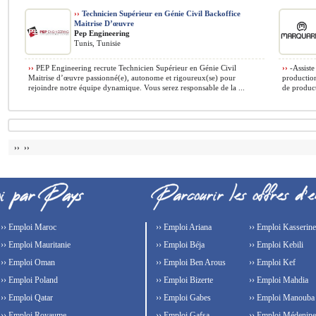
››
Technicien Supérieur en Génie Civil Backoffice
Maitrise D’œuvre
Pep Engineering
Tunis, Tunisie
››
PEP Engineering recrute Technicien Supérieur en Génie Civil
››
-Assiste
Maitrise d’œuvre passionné(e), autonome et rigoureux(se) pour
production
rejoindre notre équipe dynamique. Vous serez responsable de la ...
de product
›› ››
›› Emploi Maroc
›› Emploi Ariana
›› Emploi Kasserine
›› Emploi Mauritanie
›› Emploi Béja
›› Emploi Kebili
›› Emploi Oman
›› Emploi Ben Arous
›› Emploi Kef
›› Emploi Poland
›› Emploi Bizerte
›› Emploi Mahdia
›› Emploi Qatar
›› Emploi Gabes
›› Emploi Manouba
›› Emploi Royaume-
›› Emploi Gafsa
›› Emploi Médenine