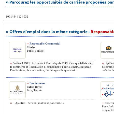
›› Parcourez les opportunités de carrière proposées par
1001484 | 12 | 932
›› Offres d'emploi dans la même catégorie :
Responsabl
››
Responsable Commercial
Cinelec
Tunis, Tunisie
››
Société CINELEC fondée à Tunis depuis 1949, s’est spécialisée dans
››
Diplôme 
le commerce et l’installation d’équipements pour la cinématographie,
Électromé
l’audiovisuel, la sonorisation, l’éclairage scénique ainsi ...
maîtrise de
››
Des Serveurs
Palais Royal
Sfax, Tunisie
››
- Qualifiés - Sérieux, motivé et ponctuel. ...
››
Expérime
Zone Indus
temps / CD