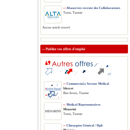
››
Altaservice recrute des Collaborateurs
Tunis, Tunisie
Aucun article trouvé.
››
Publiez vos offres d'emploi
››
Commercial.e Secteur Médical
Ideryet
Ben Arous, Tunisie
››
Medical Representatives
Menarini
Tunis, Tunisie
››
Chirurgien Général / Hpb