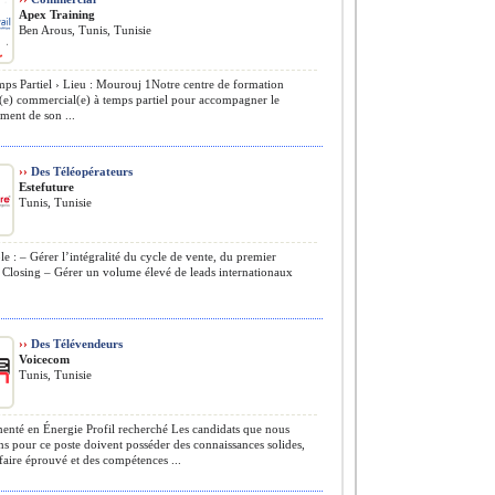
Apex Training
Ben Arous, Tunis, Tunisie
ps Partiel › Lieu : Mourouj 1Notre centre de formation
(e) commercial(e) à temps partiel pour accompagner le
ment de son ...
››
Des Téléopérateurs
Estefuture
Tunis, Tunisie
le : – Gérer l’intégralité du cycle de vente, du premier
 Closing – Gérer un volume élevé de leads internationaux
››
Des Télévendeurs
Voicecom
Tunis, Tunisie
nté en Énergie Profil recherché Les candidats que nous
s pour ce poste doivent posséder des connaissances solides,
faire éprouvé et des compétences ...