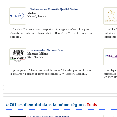
››
Technicien.ne Contrôle Qualité Senior
Medivet
Nabeul, Tunisie
››
Tunis › CDI Vous avez l’expertise et la rigueur nécessaires pour
››
Veiller 
garantir la conformité des produits ? Rejoignez Medivet et jouez un
infections
rôle clé ...
différents .
››
Responsable Magasin Sfax
Mazzaro Milano
Sfax, Tunisie
››
principales : * Gérer un point de vente * Développer les chiffres
››
– Départ
d’affaires * Former et gérer des équipes ... * Assurer l’accueil ...
préparatio
(APS/APD)
›› Offres d'emploi dans la même région :
Tunis
››
Gérante Boutique Dépôt-vente