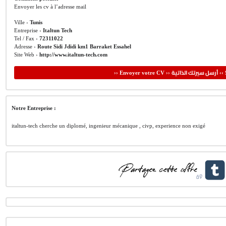
Envoyer les cv à l’adresse mail
Ville ›
Tunis
Entreprise ›
Italtun Tech
Tel / Fax ›
72311022
Adresse ›
Route Sidi Jdidi km1 Barraket Essahel
Site Web ›
http://www.italtun-tech.com
أرسل سيرتك الذاتية
›› Envoyer votre CV ››
‹‹ 
Notre Entreprise :
italtun-tech cherche un diplomé, ingenieur mécanique , civp, experience non exigé