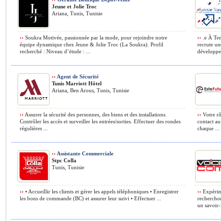
Jeune et Jolie Troc
Ariana, Tunis, Tunisie
››
Soukra Motivée, passionnée par la mode, pour rejoindre notre
››
.e À Tem
équipe dynamique chez Jeune & Jolie Troc (La Soukra). Profil
recrute un
recherché : Niveau d’étude : ...
développe
››
Agent de Sécurité
Tunis Marriott Hôtel
Ariana, Ben Arous, Tunis, Tunisie
››
Assurer la sécurité des personnes, des biens et des installations.
››
Votre rô
Contrôler les accès et surveiller les entrées/sorties. Effectuer des rondes
contact au
régulières ...
chaque ...
››
Assistante Commerciale
Stpc Colla
Tunis, Tunisie
››
• Accueillir les clients et gérer les appels téléphoniques • Enregistrer
››
Expérime
les bons de commande (BC) et assurer leur suivi • Effectuer ...
recherchon
un savoir-