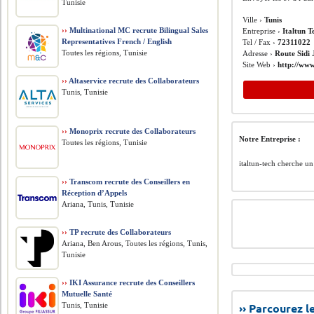
Tunisie
Ville ›
Tunis
››
Multinational MC recrute Bilingual Sales
Entreprise ›
Italtun T
Representatives French / English
Tel / Fax ›
72311022
Toutes les régions, Tunisie
Adresse ›
Route Sidi 
Site Web ›
http://www
››
Altaservice recrute des Collaborateurs
Tunis, Tunisie
››
Monoprix recrute des Collaborateurs
Notre Entreprise :
Toutes les régions, Tunisie
italtun-tech cherche u
››
Transcom recrute des Conseillers en
Réception d’Appels
Ariana, Tunis, Tunisie
››
TP recrute des Collaborateurs
Ariana, Ben Arous, Toutes les régions, Tunis,
Tunisie
››
IKI Assurance recrute des Conseillers
Mutuelle Santé
Tunis, Tunisie
›› Parcourez 