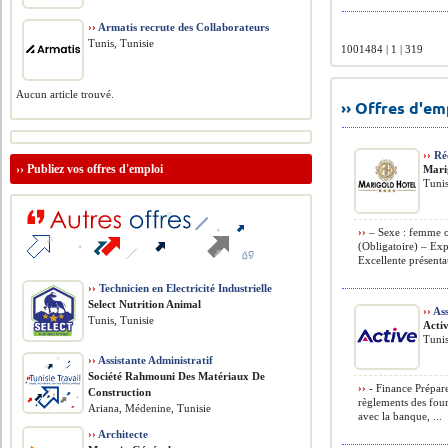
››
Armatis recrute des Collaborateurs
Tunis, Tunisie
1001484 | 1 | 319
Aucun article trouvé.
›› Offres d'e
››
Réc
››
Publiez vos offres d'emploi
Mari
Tunis
››
– Sexe : femme o
(Obligatoire) – Ex
Excellente présentat
››
Technicien en Electricité Industrielle
Select Nutrition Animal
››
Ass
Tunis, Tunisie
Acti
Tunis
››
Assistante Administratif
Société Rahmouni Des Matériaux De
››
- Finance Préparer
Construction
règlements des four
Ariana, Médenine, Tunisie
avec la banque, ...
››
Architecte