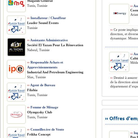
Magasin Général
Tunis, Tunisie
››
Ass
Coen
Arian
››
Installateur / Chauffeur
Leader Sound Events
Tunisie
››
Ce poste implique 
direction, et diver
dynamique. Missions
››
Assistante Administrative
Société El Yazan Pour La Rénovation
Nabeul, Tunisie
››
Ass
Cabi
››
Responsable Achats et
Méde
Approvisionnements
​Industrial And Petroleum Engineering
Sfax, Tunisie
››
Destiné à assurer
de la direction ains
››
Agent de Bureau
département d’exper
Filahia
Tunis, Tunisie
››
Femme de Ménage
Olympysky Club
›› Offres d'e
Tunis, Tunisie
››
Conseiller.ère de Vente
››
Ing
Frikha Concept
Pep 