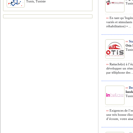
Tunis, Tunisie
Tunis
››
En tant qu’Ingéni
variés et stimulants
réhabilitation) • ...
››
Sta
Otis
Tunis
››
Rattaché(e) à l’é
développer un résea
par téléphone des ..
››
Des
Intel
Tunis
››
Exigences de l’em
une très bonne éloc
d’écoute, votre ais