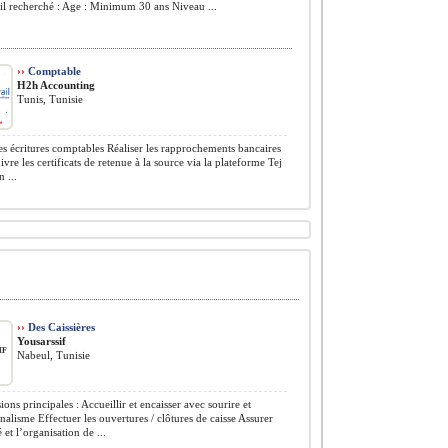
il recherché : Age : Minimum 30 ans Niveau ...
››
Comptable
H2h Accounting
Tunis, Tunisie
es écritures comptables Réaliser les rapprochements bancaires
uivre les certificats de retenue à la source via la plateforme Tej
 ...
››
Des Caissières
Yousarssif
Nabeul, Tunisie
ons principales : Accueillir et encaisser avec sourire et
nalisme Effectuer les ouvertures / clôtures de caisse Assurer
 et l’organisation de ...