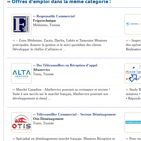
›› Offres d'emploi dans la même catégorie :
››
Responsable Commercial
Frigotechnique
Médenine, Tunisie
››
– Zone Médenine, Zarzis, Djerba, Gabès et Tataouine Missions
››
- Inspec
principales: Assurer la gestion et le suivi quotidien des clients.
des opéra
Développer le chiffre d’affaires et ...
Réalisatio
››
Des Téléconseillers en Réception d’appel
Altaservice
Tunis, Tunisie
››
Marché Canadien › AltaService poursuit sa croissance et recrute !
››
Study Br
Suite à son succès sur le marché français, AltaService poursuit son
missions • 
développement et étend ...
• Répondre
››
Téléconseiller Commercial – Secteur Déménagement
Otis Déménagement
Tunis, Tunisie
››
Spécialisé en déménagement marché français. Missions Réception et
››
Pour ren