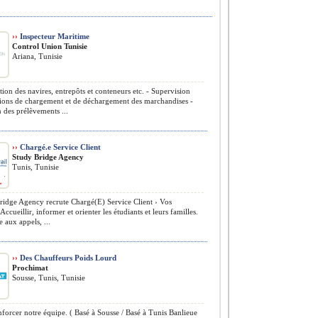
››
Inspecteur Maritime
Control Union Tunisie
Ariana, Tunisie
tion des navires, entrepôts et conteneurs etc. - Supervision
tions de chargement et de déchargement des marchandises -
n des prélèvements ...
››
Chargé.e Service Client
Study Bridge Agency
Tunis, Tunisie
idge Agency recrute Chargé(E) Service Client › Vos
Accueillir, informer et orienter les étudiants et leurs familles.
 aux appels, ...
››
Des Chauffeurs Poids Lourd
Prochimat
Sousse, Tunis, Tunisie
forcer notre équipe. ( Basé à Sousse / Basé à Tunis Banlieue