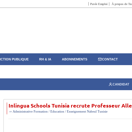
Pavée Emploi
À propos de Tun
CTION PUBLIQUE
RH & IA
ABONNEMENTS
CONTACT
CANDIDAT
Inlingua Schools Tunisia recrute Professeur Al
››
Administrative
Formation / Education / Enseignement
Nabeul
Tunisie