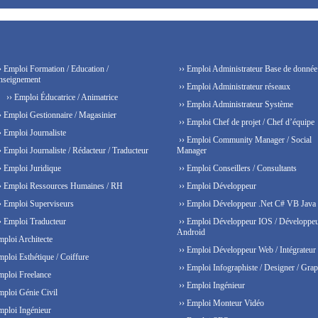
› Emploi Formation / Education /
›› Emploi Administrateur Base de donnée
nseignement
›› Emploi Administrateur réseaux
›› Emploi Éducatrice / Animatrice
›› Emploi Administrateur Système
› Emploi Gestionnaire / Magasinier
›› Emploi Chef de projet / Chef d’équipe
› Emploi Journaliste
›› Emploi Community Manager / Social
› Emploi Journaliste / Rédacteur / Traducteur
Manager
› Emploi Juridique
›› Emploi Conseillers / Consultants
› Emploi Ressources Humaines / RH
›› Emploi Développeur
› Emploi Superviseurs
›› Emploi Développeur .Net C# VB Java
› Emploi Traducteur
›› Emploi Développeur IOS / Développe
Android
mploi Architecte
›› Emploi Développeur Web / Intégrateur
mploi Esthétique / Coiffure
›› Emploi Infographiste / Designer / Grap
mploi Freelance
›› Emploi Ingénieur
mploi Génie Civil
›› Emploi Monteur Vidéo
mploi Ingénieur