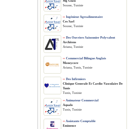
Mg Glass
Sousse, Tunisie
››
Ingénieur Agroalimentaire
Ces Sarl
Sousse, Tunisie
››
Des Ouvriers Saisonnier Polyvalent
Architens
Ariana, Tunisie
››
Commercial Bilingue Anglais
Moneycore
Ariana, Tunis, Tunisie
››
Des Infirmiers
Clinique Generale Et Cardio-Vasculaire De
Tunis
Tunis, Tunisie
››
Animateur Commercial
Aqualo
Tunis, Tunisie
››
Assistante Comptable
Eminence