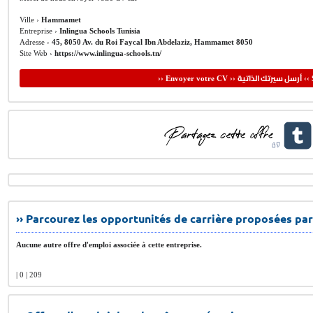
Ville ›
Hammamet
Entreprise ›
Inlingua Schools Tunisia
Adresse ›
45, 8050 Av. du Roi Faycal Ibn Abdelaziz, Hammamet 8050
Site Web ›
https://www.inlingua-schools.tn/
أرسل سيرتك الذاتية
›› Envoyer votre CV ››
‹‹ 
›› Parcourez les opportunités de carrière proposées par
Aucune autre offre d'emploi associée à cette entreprise.
| 0 | 209