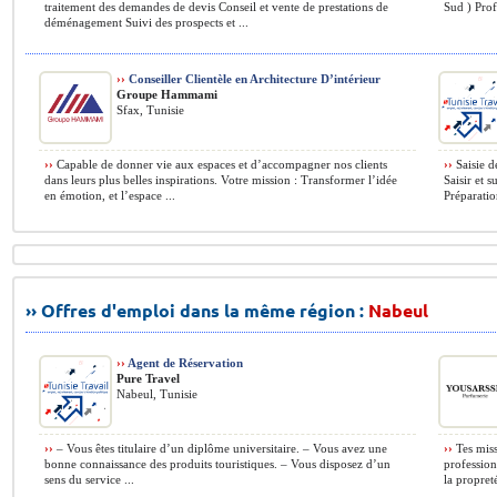
traitement des demandes de devis Conseil et vente de prestations de
Sud ) Prof
déménagement Suivi des prospects et ...
››
Conseiller Clientèle en Architecture D’intérieur
Groupe Hammami
Sfax, Tunisie
››
Capable de donner vie aux espaces et d’accompagner nos clients
››
Saisie d
dans leurs plus belles inspirations. Votre mission : Transformer l’idée
Saisir et s
en émotion, et l’espace ...
Préparation
›› Offres d'emploi dans la même région :
Nabeul
››
Agent de Réservation
Pure Travel
Nabeul, Tunisie
››
– Vous êtes titulaire d’un diplôme universitaire. – Vous avez une
››
Tes missi
bonne connaissance des produits touristiques. – Vous disposez d’un
profession
sens du service ...
la propreté