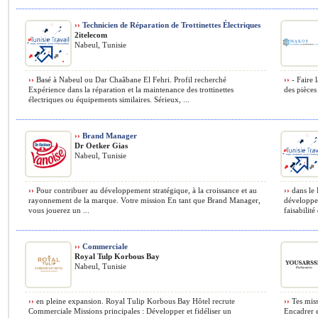
››
Technicien de Réparation de Trottinettes Électriques
2itelecom
Nabeul, Tunisie
››
Basé à Nabeul ou Dar Chaâbane El Fehri. Profil recherché
››
- Faire l
Expérience dans la réparation et la maintenance des trottinettes
des pièce
électriques ou équipements similaires. Sérieux, ...
››
Brand Manager
Dr Oetker Gias
Nabeul, Tunisie
››
Pour contribuer au développement stratégique, à la croissance et au
››
dans le 
rayonnement de la marque. Votre mission En tant que Brand Manager,
développer
vous jouerez un ...
faisabilité 
››
Commerciale
Royal Tulp Korbous Bay
Nabeul, Tunisie
››
en pleine expansion. Royal Tulip Korbous Bay Hôtel recrute
››
Tes miss
Commerciale Missions principales : Développer et fidéliser un
Encadrer e