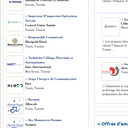
Buanderie Centrale El Mouradi
clients • Préparer e
Sousse, Tunisie
››
Inspecteur D’inspection Opérations
››
Ass
Terrain
Céli
Control Union Tunisie
Monas
Sousse, Tunisie
››
Responsable Commercial
››
Les missions liées
Marigold Hôtel
clients * Assurer le
Tunis, Tunisie
Traiter ...
››
Technicien Câblage Électrique et
Automatismes
››
Ass
Imec International
Afri
Ben Arous, Tunisie
Tunis
››
Stage Chargé.e de Communication
Inco
››
Classement et org
Tunis, Tunisie
archivage des dossi
préparation des dos
››
Barman
Allescale
Tunis, Tunisie
››
Des Manœuvres Homme
›› Offres d'e
Sotimex