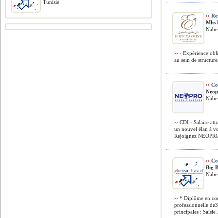
Tunisie
››
Re
Mhs 
Nabeu
››
- Expérience obl
au sein de structure
››
Com
Neop
Nabeu
››
CDI › Salaire att
un nouvel élan à vo
Rejoignez NEOPRO, 
››
Co
Big 
Nabeu
››
* Diplôme en com
professionnelle de
principales : Saisie .