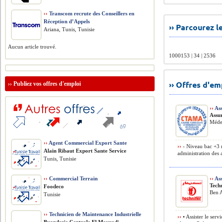
››
Transcom recrute des Conseillers en
Réception d’Appels
›› Parcourez 
Ariana, Tunis, Tunisie
Aucun article trouvé.
1000153 | 34 | 2536
›› Offres d'e
››
Publiez vos offres d'emploi
››
Ass
Assu
Méde
››
Agent Commercial Export Sante
››
- Niveau bac +3 
Alain Ribaut Export Sante Service
administration des 
Tunis, Tunisie
››
Commercial Terrain
››
Ass
Techn
Foodeco
Ben A
Tunisie
››
Technicien de Maintenance Industrielle
››
• Assister le ser