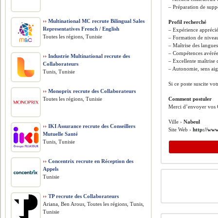
– Préparation de suppo
››
Multinational MC recrute Bilingual Sales
Profil recherché
Representatives French / English
– Expérience apprécié
Toutes les régions, Tunisie
– Formation de nivea
– Maîtrise des langues
– Compétences avérées
››
Industrie Multinational recrute des
– Excellente maîtrise 
Collaborateurs
– Autonomie, sens aig
Tunis, Tunisie
Si ce poste suscite vo
››
Monoprix recrute des Collaborateurs
Toutes les régions, Tunisie
Comment postuler
Merci d’envoyer vos 
Ville ›
Nabeul
››
IKI Assurance recrute des Conseillers
Site Web ›
http://ww
Mutuelle Santé
Tunis, Tunisie
››
Concentrix recrute en Réception des
Appels
Tunisie
››
TP recrute des Collaborateurs
Ariana, Ben Arous, Toutes les régions, Tunis,
Tunisie