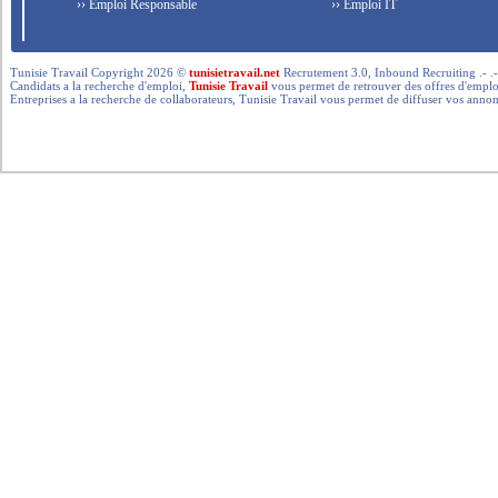
›› Emploi Responsable
›› Emploi IT
Tunisie Travail Copyright 2026 ©
tunisietravail.net
Recrutement 3.0, Inbound Recruiting .- .-.. --- 
Candidats a la recherche d'emploi,
Tunisie Travail
vous permet de retrouver des offres d'emploi 
Entreprises a la recherche de collaborateurs, Tunisie Travail vous permet de diffuser vos annon