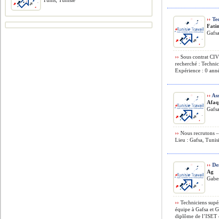
Tunis, Tunisie
››
Tec
Fati
Gafsa
››
Sous contrat CIVP
recherché : Technic
Expérience : 0 anné
››
Ass
Afaq
Gafsa
››
Nous recrutons – 
Lieu : Gafsa, Tunis
››
Des
Ag
Gabes
››
Techniciens supé
équipe à Gafsa et G
diplôme de l’ISET o