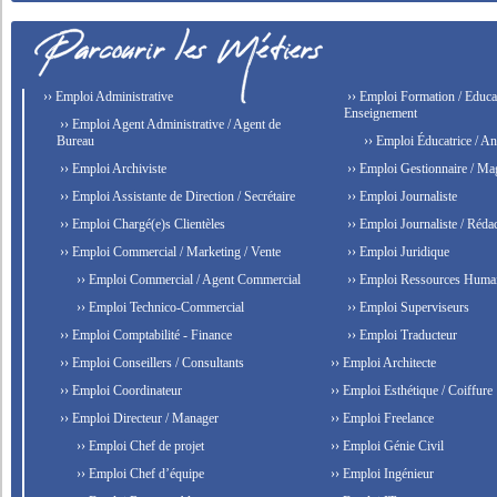
›› Emploi Administrative
›› Emploi Formation / Educat
Enseignement
›› Emploi Agent Administrative / Agent de
Bureau
›› Emploi Éducatrice / An
›› Emploi Archiviste
›› Emploi Gestionnaire / Ma
›› Emploi Assistante de Direction / Secrétaire
›› Emploi Journaliste
›› Emploi Chargé(e)s Clientèles
›› Emploi Journaliste / Rédac
›› Emploi Commercial / Marketing / Vente
›› Emploi Juridique
›› Emploi Commercial / Agent Commercial
›› Emploi Ressources Huma
›› Emploi Technico-Commercial
›› Emploi Superviseurs
›› Emploi Comptabilité - Finance
›› Emploi Traducteur
›› Emploi Conseillers / Consultants
›› Emploi Architecte
›› Emploi Coordinateur
›› Emploi Esthétique / Coiffure
›› Emploi Directeur / Manager
›› Emploi Freelance
›› Emploi Chef de projet
›› Emploi Génie Civil
›› Emploi Chef d’équipe
›› Emploi Ingénieur