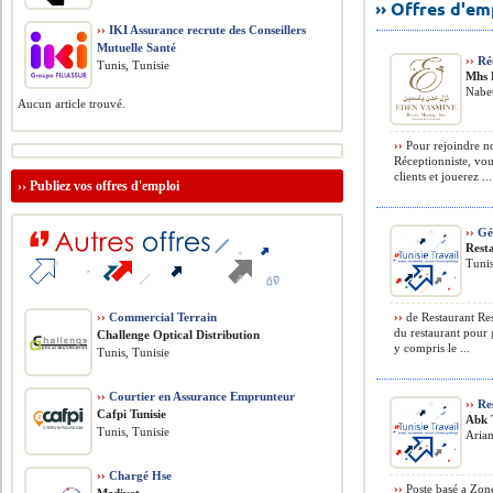
›› Offres d'e
››
IKI Assurance recrute des Conseillers
Mutuelle Santé
››
Réc
Tunis, Tunisie
Mhs 
Nabeu
Aucun article trouvé.
››
Pour rejoindre no
Réceptionniste, vou
clients et jouerez ...
››
Publiez vos offres d'emploi
››
Gé
Rest
Tunis
››
Commercial Terrain
››
de Restaurant Res
du restaurant pour 
Challenge Optical Distribution
y compris le ...
Tunis, Tunisie
››
Courtier en Assurance Emprunteur
››
Res
Cafpi Tunisie
Abk 
Tunis, Tunisie
Arian
››
Chargé Hse
››
Poste basé a Zone