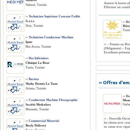
Medivet
Assurer la bonne p
Nabeul, Tunisie
Effectuer un contrô
››
Technicien Supérieur Courant Faible
G.t.t.s
››
Réc
Sfax, Tunisie
Hôte
Tunis
››
Technicien Conducteur Machine
Ipmc
››
– Femme ou Homm
Ben Arous, Tunisie
(Obligatoire) – Ex
Excellente présenta
››
Des Infirmiers
Clinique La Rose
Tunis, Tunisie
››
Barista
›› Offres d'e
Shahy Donuts La Tasse
Ariana, Tunisie
››
Des
››
Conducteur Machine Flexographie
Mono
Gafsa
Société Medcolors
Monastir, Tunisie
››
- Nouvelle Ouvert
››
Commercial Motorisé
les clients avec cou
Boxly Delivery
en caisse avec rigue