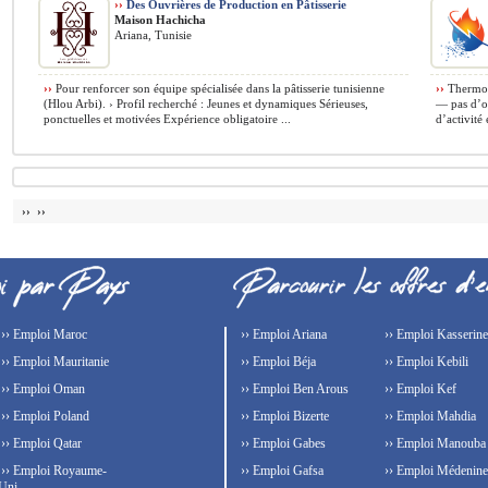
››
Des Ouvrières de Production en Pâtisserie
Maison Hachicha
Ariana, Tunisie
››
Pour renforcer son équipe spécialisée dans la pâtisserie tunisienne
››
ThermoG
(Hlou Arbi). › Profil recherché : Jeunes et dynamiques Sérieuses,
— pas d’o
ponctuelles et motivées Expérience obligatoire ...
d’activité e
›› ››
›› Emploi Maroc
›› Emploi Ariana
›› Emploi Kasserine
›› Emploi Mauritanie
›› Emploi Béja
›› Emploi Kebili
›› Emploi Oman
›› Emploi Ben Arous
›› Emploi Kef
›› Emploi Poland
›› Emploi Bizerte
›› Emploi Mahdia
›› Emploi Qatar
›› Emploi Gabes
›› Emploi Manouba
›› Emploi Royaume-
›› Emploi Gafsa
›› Emploi Médenine
Uni