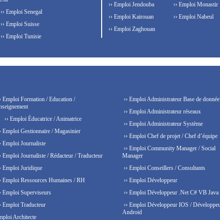
›› Emploi Jendouba
›› Emploi Monastir
›› Emploi Senegal
›› Emploi Kairouan
›› Emploi Nabeul
›› Emploi Suisse
›› Emploi Zaghouan
›› Emploi Tunisie
› Emploi Formation / Education /
›› Emploi Administrateur Base de donnée
nseignement
›› Emploi Administrateur réseaux
›› Emploi Éducatrice / Animatrice
›› Emploi Administrateur Système
› Emploi Gestionnaire / Magasinier
›› Emploi Chef de projet / Chef d’équipe
› Emploi Journaliste
›› Emploi Community Manager / Social
› Emploi Journaliste / Rédacteur / Traducteur
Manager
› Emploi Juridique
›› Emploi Conseillers / Consultants
› Emploi Ressources Humaines / RH
›› Emploi Développeur
› Emploi Superviseurs
›› Emploi Développeur .Net C# VB Java
› Emploi Traducteur
›› Emploi Développeur IOS / Développe
Android
mploi Architecte