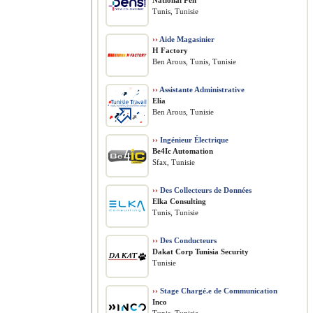
National Pen
Tunis, Tunisie
››
Aide Magasinier
H Factory
Ben Arous, Tunis, Tunisie
››
Assistante Administrative
Elia
Ben Arous, Tunisie
››
Ingénieur Électrique
Be4Ic Automation
Sfax, Tunisie
››
Des Collecteurs de Données
Elka Consulting
Tunis, Tunisie
››
Des Conducteurs
Dakat Corp Tunisia Security
Tunisie
››
Stage Chargé.e de Communication
Inco