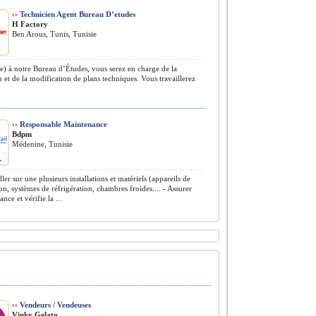
››
Technicien Agent Bureau D’etudes
H Factory
Ben Arous, Tunis, Tunisie
e) à notre Bureau d’Études, vous serez en charge de la
 et de la modification de plans techniques. Vous travaillerez
››
Responsable Maintenance
Bdpm
Médenine, Tunisie
ler sur une plusieurs installations et matériels (appareils de
ion, systèmes de réfrigération, chambres froides.... - Assurer
nce et vérifie la ...
››
Vendeurs / Vendeuses
Vinky Gelato