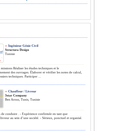
››
Ingénieur Génie Civil
Structura Design
Tunisie
missions Réaliser les études techniques et le
ement des ouvrages. Élaborer et vérifier les notes de calcul,
ssiers techniques. Participer ...
››
Chauffeur / Livreur
3star Company
Ben Arous, Tunis, Tunisie
 de conduire . - Expérience confirmée en tant que
livreur au sein d’une société. - Sérieux, ponctuel et organisé.