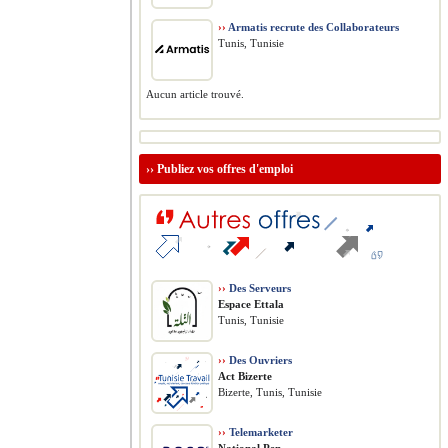
››
Armatis recrute des Collaborateurs
Tunis, Tunisie
Aucun article trouvé.
››
Publiez vos offres d'emploi
››
Des Serveurs
Espace Ettala
Tunis, Tunisie
››
Des Ouvriers
Act Bizerte
Bizerte, Tunis, Tunisie
››
Telemarketer