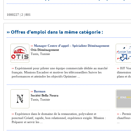
1000227 | 2 | 801
›› Offres d'emploi dans la même catégorie :
››
Manager Centre d’appel – Spécialiste Déménagement
Otis Déménagement
Tunis, Tunisie
››
Expérimenté pour piloter une équipe commerciale dédiée au marché
››
H/F Vos 
français. Missions Encadrer et motiver les téléconseillers Suivre les
dimensionn
performances et atteindre les objectifs Optimiser ...
plans et do
››
Barman
Société Bella Noura
Tunis, Tunisie
››
Expérience dans le domaine de la restauration, polyvalent et
››
- Permis
ponctuel Créatif, rapide, bon relationnel, expérience exigée. Mission :
chauffeur-
Préparer et servir les ...
...