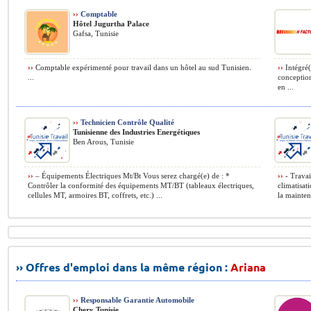
››
Comptable
Hôtel Jugurtha Palace
Gafsa, Tunisie
››
Comptable expérimenté pour travail dans un hôtel au sud Tunisien.
››
Intégré(
...
conception
en ...
››
Technicien Contrôle Qualité
Tunisienne des Industries Energétiques
Ben Arous, Tunisie
››
– Équipements Électriques Mt/Bt Vous serez chargé(e) de : *
››
- Travail
Contrôler la conformité des équipements MT/BT (tableaux électriques,
climatisat
cellules MT, armoires BT, coffrets, etc.) ...
la maintena
›› Offres d'emploi dans la même région :
Ariana
››
Responsable Garantie Automobile
Chery Tunisie