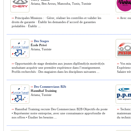
Ariana, Ben Arous, Manouba, Tunis, Tunisie
››
Principales Missions : · Gérer, réaliser les contrôles et valider les
››
Avec ou 
droits de garantie · Établir les demandes d’accord de garanties
préalables · Établir ...
››
Des Stages
École Privé
Ariana, Tunisie
››
Opportunités de stage destinées aux jeunes diplômé(e)s motivé(e)s
››
Vos miss
souhaitant acquérir une première expérience dans l’enseignement.
Expérience
Profils recherchés : Des stagiaires dans les disciplines suivantes ...
Salaire trè
››
Des Commerciaux B2b
Hannibal Training
Ariana, Tunisie
››
Hannibal Training recrute Des Commerciaux B2B Objectifs du poste
››
Technici
• Représenter notre entreprise, avec une connaissance approfondie de
maintenanc
nos offres • Étudier les besoins ...
du technici