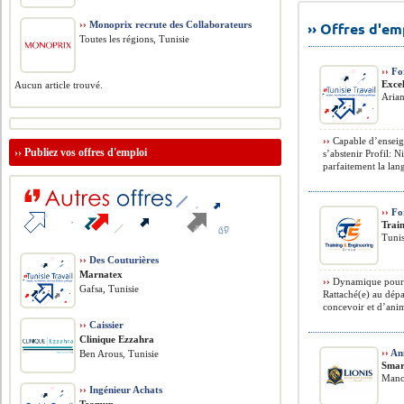
››
Monoprix recrute des Collaborateurs
›› Offres d'e
Toutes les régions, Tunisie
››
For
Exce
Aucun article trouvé.
Aria
››
Capable d’enseign
››
Publiez vos offres d'emploi
s’abstenir Profil: N
parfaitement la lang
››
For
Trai
Tunis
››
Des Couturières
Marnatex
››
Dynamique pour 
Gafsa, Tunisie
Rattaché(e) au dép
concevoir et d’anim
››
Caissier
Clinique Ezzahra
››
Ani
Ben Arous, Tunisie
Smar
Mano
››
Ingénieur Achats