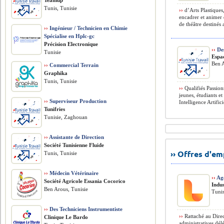
Teamup
Tunis, Tunisie
››
d’Arts Plastiques
encadrer et animer d
de théâtre destinés 
››
Ingénieur / Technicien en Chimie
Spécialise en Hplc-gc
Précision Electronique
››
De
Tunisie
Espa
Ben A
››
Commercial Terrain
Graphika
Tunis, Tunisie
››
Qualifiés Passion
jeunes, étudiants e
››
Superviseur Production
Intelligence Artifici
Tunifries
Tunisie, Zaghouan
››
Assistante de Direction
Société Tunisienne Fluide
›› Offres d'e
Tunis, Tunisie
››
Médecin Vétérinaire
››
Age
Société Agricole Essania Cocorico
Indus
Ben Arous, Tunisie
Tunis
››
Des Techniciens Instrumentiste
››
Rattaché au Direct
Clinique Le Bardo
administratives dél