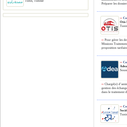
Tunis, Tunisie
Préparer les dossiers
››
Co
Otis
Tunis
››
Pour gérer les de
Missions Traitemen
proposition tarifair
››
Co
Ade
Souss
››
Chargé(e) d’anim
gestion des échang
dans le traitement 
››
Con
Soci
Tunis