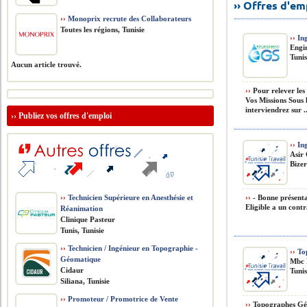
›› Offres d'e
››
Monoprix recrute des Collaborateurs
Toutes les régions, Tunisie
››
Ing
Engi
Tunis
Aucun article trouvé.
››
Pour relever les 
Vos Missions Sous 
interviendrez sur .
››
Publiez vos offres d'emploi
››
Ing
Asir
Bizer
››
Technicien Supérieure en Anesthésie et
››
- Bonne présent
Eligible a un con
Réanimation
Clinique Pasteur
Tunis, Tunisie
››
Technicien / Ingénieur en Topographie -
››
Top
Géomatique
Mbc 
Cidaur
Tunis
Siliana, Tunisie
››
Promoteur / Promotrice de Vente
››
Topographes Géom