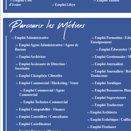
›› Emploi Côte
›› Emploi Tunisie
d'Ivoire
›› Emploi Libye
›› Emploi Administrative
›› Emploi Formation / Edu
Enseignement
›› Emploi Agent Administrative / Agent de
Bureau
›› Emploi Éducatrice / 
›› Emploi Archiviste
›› Emploi Gestionnaire / M
›› Emploi Assistante de Direction /
›› Emploi Journaliste
Secrétaire
›› Emploi Journaliste / Réd
›› Emploi Chargé(e)s Clientèles
Traducteur
›› Emploi Commercial / Marketing / Vente
›› Emploi Juridique
›› Emploi Commercial / Agent
›› Emploi Ressources Hum
Commercial
›› Emploi Superviseurs
›› Emploi Technico-Commercial
›› Emploi Traducteur
›› Emploi Comptabilité - Finance
›› Emploi Architecte
›› Emploi Conseillers / Consultants
›› Emploi Esthétique / Coiffu
›› Emploi Coordinateur
›› Emploi Freelance