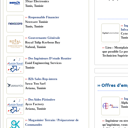
3Star Electronics
Tunis, Tunisie
››
Responsable Financier
Nextcare Tunisie
››
Ing
Tunis, Tunisie
Infra
Cyte
Tunis
››
Gouvernante Générale
Royal Tulip Korbous Bay
Nabeul, Tunisie
››
Lieu : Montplaisi
que possible Le po
Technicien Supérieu
››
Des Ingénieurs D’etude Routier
Essid Engineering Services
Tunisie
››
B2b Sales Rep-intern
Sawa You Sarl
›› Offres d'e
Ariana, Tunisie
››
Ing
››
Des Aides Pâtissière
Alph
Ayco Factory
Tunis
Ariana, Tunisie
››
Magasinier Terrain / Préparateur de
››
Ingénieur en str
Commandes
qu’ingénieur, vous