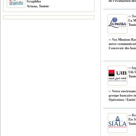
de l’évaluation des
Graphika
Ariana, Tunisie
››
Tec
La M
Tunis
››
Vos Missions Rat
notre communication
Concevoir des banni
››
Ing
Uib 
Tunis
››
Votre environnem
groupe bancaire in
Opération / Entité
››
Res
Ets S
Tunis