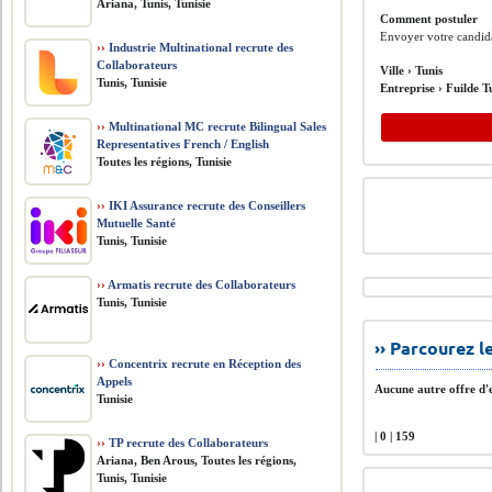
Ariana, Tunis, Tunisie
Comment postuler
Envoyer votre candida
››
Industrie Multinational recrute des
Collaborateurs
Ville ›
Tunis
Tunis, Tunisie
Entreprise ›
Fuilde T
››
Multinational MC recrute Bilingual Sales
Representatives French / English
Toutes les régions, Tunisie
››
IKI Assurance recrute des Conseillers
Mutuelle Santé
Tunis, Tunisie
››
Armatis recrute des Collaborateurs
Tunis, Tunisie
›› Parcourez 
››
Concentrix recrute en Réception des
Appels
Aucune autre offre d'e
Tunisie
| 0 | 159
››
TP recrute des Collaborateurs
Ariana, Ben Arous, Toutes les régions,
Tunis, Tunisie