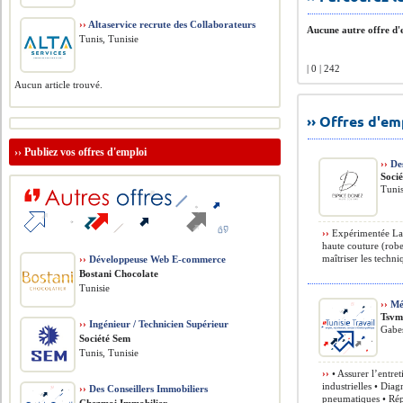
››
Altaservice recrute des Collaborateurs
Aucune autre offre d'e
Tunis, Tunisie
| 0 | 242
Aucun article trouvé.
›› Offres d'e
››
Publiez vos offres d'emploi
››
Des
Soci
Tunis
››
Expérimentée La c
haute couture (robe
maîtriser les techni
››
Développeuse Web E-commerce
Bostani Chocolate
Tunisie
››
Méc
Tsv
››
Ingénieur / Technicien Supérieur
Gabes
Société Sem
Tunis, Tunisie
››
• Assurer l’entre
industrielles • Dia
››
Des Conseillers Immobiliers
pneumatiques • Rép