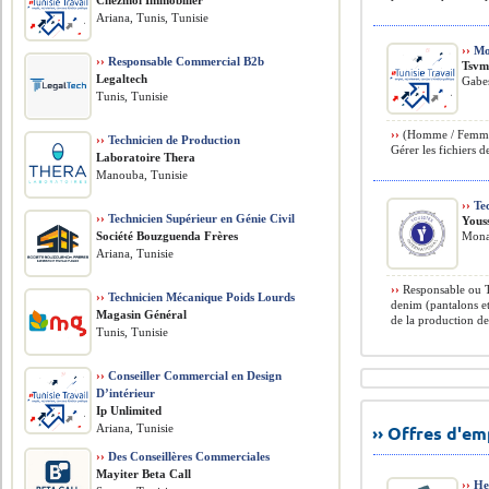
Chezmoi Immobilier
Ariana, Tunis, Tunisie
››
Mod
››
Responsable Commercial B2b
Tsv
Legaltech
Gabes
Tunis, Tunisie
››
(Homme / Femme) 
››
Technicien de Production
Gérer les fichiers 
Laboratoire Thera
Manouba, Tunisie
››
Tec
››
Technicien Supérieur en Génie Civil
Yous
Société Bouzguenda Frères
Monas
Ariana, Tunisie
››
Responsable ou Te
››
Technicien Mécanique Poids Lourds
denim (pantalons et
Magasin Général
de la production de 
Tunis, Tunisie
››
Conseiller Commercial en Design
D’intérieur
Ip Unlimited
Ariana, Tunisie
›› Offres d'e
››
Des Conseillères Commerciales
Mayiter Beta Call
››
Hel