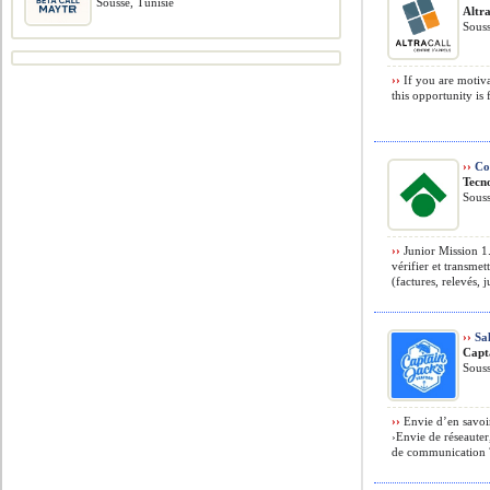
Sousse, Tunisie
Altra
Souss
››
If you are motiva
this opportunity is
››
Co
Tecn
Souss
››
Junior Mission 1.
vérifier et transmet
(factures, relevés, j
››
Sal
Capt
Souss
››
Envie d’en savoir
›Envie de réseauter
de communication ?