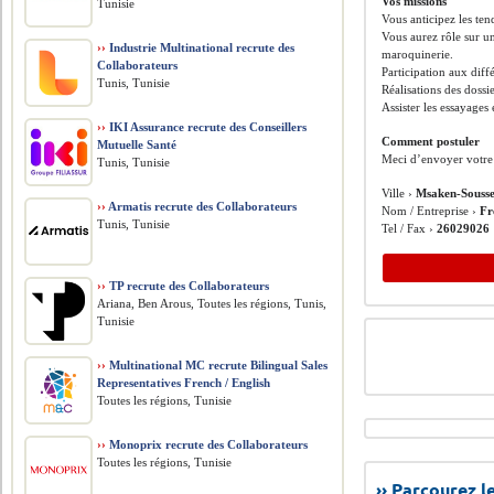
Vos missions
Tunisie
Vous anticipez les ten
Vous aurez rôle sur u
››
Industrie Multinational recrute des
maroquinerie.
Collaborateurs
Participation aux diff
Tunis, Tunisie
Réalisations des doss
Assister les essayages 
››
IKI Assurance recrute des Conseillers
Comment postuler
Mutuelle Santé
Meci d’envoyer votre
Tunis, Tunisie
Ville ›
Msaken-Souss
››
Armatis recrute des Collaborateurs
Nom / Entreprise ›
Fr
Tunis, Tunisie
Tel / Fax ›
26029026
››
TP recrute des Collaborateurs
Ariana, Ben Arous, Toutes les régions, Tunis,
Tunisie
››
Multinational MC recrute Bilingual Sales
Representatives French / English
Toutes les régions, Tunisie
››
Monoprix recrute des Collaborateurs
Toutes les régions, Tunisie
›› Parcourez 