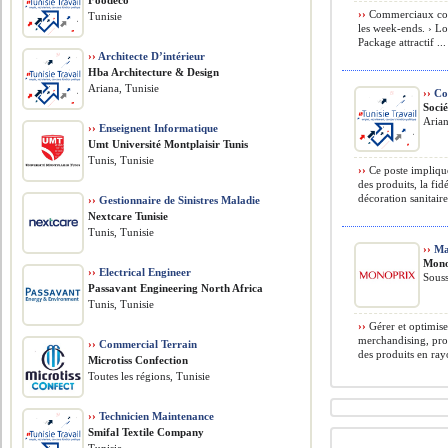
Foodeco
››
Commerciaux conf
Tunisie
les week-ends. › Lo
Package attractif ...
››
Architecte D’intérieur
Hba Architecture & Design
Ariana, Tunisie
››
Co
Soci
Arian
››
Enseignent Informatique
Umt Université Montplaisir Tunis
Tunis, Tunisie
››
Ce poste implique
des produits, la fid
décoration sanitaire.
››
Gestionnaire de Sinistres Maladie
Nextcare Tunisie
Tunis, Tunisie
››
Ma
Mono
››
Electrical Engineer
Souss
Passavant Engineering North Africa
Tunis, Tunisie
››
Gérer et optimise
merchandising, prom
››
Commercial Terrain
des produits en rayo
Microtiss Confection
Toutes les régions, Tunisie
››
Technicien Maintenance
Smifal Textile Company