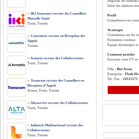
Négocier les contrats 
Gérer les relations ave
››
IKI Assurance recrute des Conseillers
Profil
Mutuelle Santé
Compétences en commu
Tunis, Tunisie
Avantages
Commission sur les ven
››
Concentrix recrute en Réception des
Formation continue
Appels
Équipe dynamique et
Tunisie
Comment postuler
››
Armatis recrute des Collaborateurs
Envoyez votre CV et v
Tunis, Tunisie
Ville ›
Ben Arous
Entreprise ›
Flash H
Tel / Fax ›
24515175
››
Transcom recrute des Conseillers en
Réception d’Appels
Ariana, Tunis, Tunisie
››
Altaservice recrute des Collaborateurs
Tunis, Tunisie
››
Industrie Multinational recrute des
Collaborateurs
Tunis, Tunisie