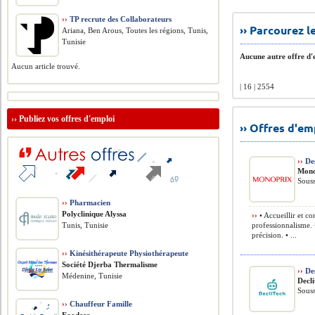
››
TP recrute des Collaborateurs
›› Parcourez 
Ariana, Ben Arous, Toutes les régions, Tunis,
Tunisie
Aucune autre offre d'e
Aucun article trouvé.
| 16 | 2554
››
Publiez vos offres d'emploi
›› Offres d'e
››
Des
Mono
Souss
››
Pharmacien
Polyclinique Alyssa
››
• Accueillir et con
Tunis, Tunisie
professionnalisme. 
précision. • ...
››
Kinésithérapeute Physiothérapeute
Société Djerba Thermalisme
››
De
Médenine, Tunisie
Decl
Souss
››
Chauffeur Famille