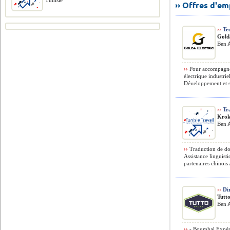
Tunisie
›› Offres d'e
››
Te
Gold
Ben A
››
Pour accompagner
électrique industri
Développement et su
››
Tra
Krok
Ben A
››
Traduction de doc
Assistance linguist
partenaires chinoi
››
Dir
Tutt
Ben A
››
- Boumhal Expérim