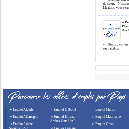
du sport. › Missions
Magasin, vous serez
››
Pré
Phar
Ben A
››
- Préparateur ou 
souhaitable. ...
›› ››
›› Emploi Algérie
›› Emploi Djibouti
›› Emploi Maroc
›› Emploi Allemagne
›› Emploi Émirats
›› Emploi Mauritanie
Arabes Unis UAE
›› Emploi Arabie
›› Emploi Oman
Saoudite KSA
›› Emploi Espagne