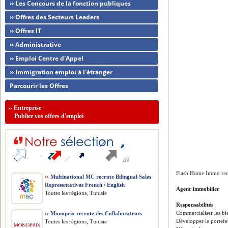
›› Les Concours de la fonction publiques
›› Offres des Secteurs Leaders
›› Offres IT
›› Administrative
›› Emploi Centre d'Appel
›› Immigration emploi à l'étranger
Parcourir les Offres
››
Entreprise
Publiez vos offres d'emploi
Flash Home Immo rec
››
Multinational MC recrute Bilingual Sales
Representatives French / English
Agent Immobilier
Toutes les régions, Tunisie
Responsabilités
Commercialiser les bi
››
Monoprix recrute des Collaborateurs
Développer le portefeu
Toutes les régions, Tunisie