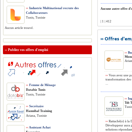
››
Industrie Multinational recrute des
Aucune autre offre d'e
Collaborateurs
Tunis, Tunisie
| 1 | 412
Aucun article trouvé.
›› Offres d'e
››
Publiez vos offres d'emploi
››
Bus
Mone
Arian
››
Vous avez une pas
transformation des 
...
››
Femme de Ménage
Databiz Tunis
Tunis, Tunisie
››
Ing
Tsb 
››
Secrétaire
Tunis
Hannibal Training
Ariana, Tunisie
››
Rattaché(e) à la 
Développeur aura p
››
Assistant Achat
solutions répondant