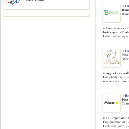
Tunis, Tunisie
››
Che
Benin
Béni
››
Compétences - Pil
forts enjeux - Pil
Définir et déployer 
››
Com
Mhs 
Nabeu
››
منتزه الحمامات الجنوبيّة MHS Eden Yasmine Resort et Spa recrute
Comptable Fournis
résidant(e) à Hamm
››
Res
Plan
Tunis
››
Le Responsable Lo
l’optimisation de l
Gestion du parc, pla