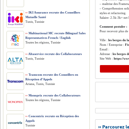
– maîtrise des Frame
– Compréhension solid
››
IKI Assurance recrute des Conseillers
styles et refactoring.
Mutuelle Santé
Salaire: 2.5k-3k+ net
Tunis, Tunisie
Comment postuler :
Pour recevoir plus de d
››
Multinational MC recrute Bilingual Sales
Representatives French / English
Ville :
les berges du l
Toutes les régions, Tunisie
Nom / Entreprise :
Fi
Email :
››
Altaservice recrute des Collaborateurs
Adresse :
les berges d
Tunis, Tunisie
Site Web :
https://www
››
Transcom recrute des Conseillers en
Réception d’Appels
Ariana, Tunis, Tunisie
››
Monoprix recrute des Collaborateurs
Toutes les régions, Tunisie
››
Concentrix recrute en Réception des
Appels
Tunisie
›› Parcourez 