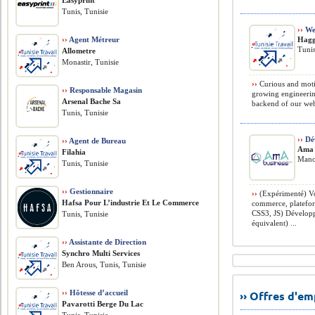
Easyprint
Tunis, Tunisie
››
We
››
Agent Métreur
Hagg
Tunis
Allometre
Monastir, Tunisie
››
Curious and motiv
››
Responsable Magasin
growing engineerin
Arsenal Bache Sa
backend of our web
Tunis, Tunisie
››
Dév
››
Agent de Bureau
Ama 
Filahia
Mano
Tunis, Tunisie
››
Gestionnaire
››
(Expérimenté) Vo
Hafsa Pour L’industrie Et Le Commerce
commerce, platefo
CSS3, JS) Dévelop
Tunis, Tunisie
équivalent) ...
››
Assistante de Direction
Synchro Multi Services
Ben Arous, Tunis, Tunisie
››
Hôtesse d’accueil
›› Offres d'e
Pavarotti Berge Du Lac