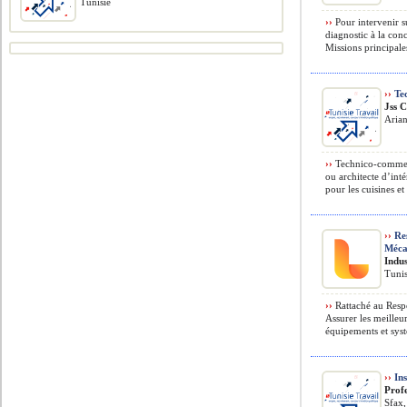
Tunisie
››
Pour intervenir s
diagnostic à la co
Missions principal
››
Te
Jss C
Arian
››
Technico-commerc
ou architecte d’int
pour les cuisines et 
››
Res
Méca
Indus
Tuni
››
Rattaché au Respo
Assurer les meilleu
équipements et syst
››
Ins
Profe
Sfax,