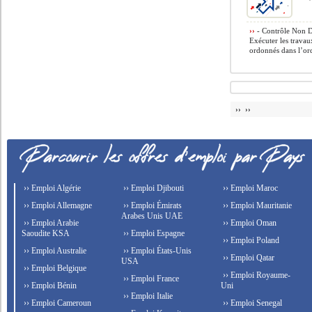
››
- Contrôle Non De
Exécuter les travau
ordonnés dans l’ord
›› ››
›› Emploi Algérie
›› Emploi Djibouti
›› Emploi Maroc
›› Emploi Allemagne
›› Emploi Émirats
›› Emploi Mauritanie
Arabes Unis UAE
›› Emploi Arabie
›› Emploi Oman
Saoudite KSA
›› Emploi Espagne
›› Emploi Poland
›› Emploi Australie
›› Emploi États-Unis
›› Emploi Qatar
USA
›› Emploi Belgique
›› Emploi Royaume-
›› Emploi France
›› Emploi Bénin
Uni
›› Emploi Italie
›› Emploi Cameroun
›› Emploi Senegal