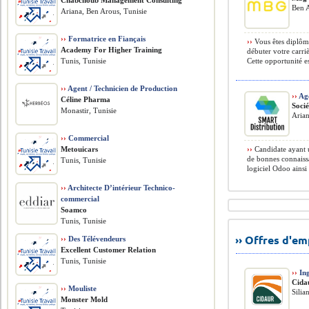
Chabchoub Management Consulting
Ben A
Ariana, Ben Arous, Tunisie
››
Formatrice en Fiançais
››
Vous êtes diplôm
Academy For Higher Training
débuter votre carr
Tunis, Tunisie
Cette opportunité es
››
Agent / Technicien de Production
››
Age
Céline Pharma
Soci
Monastir, Tunisie
Arian
››
Commercial
Metouicars
››
Candidate ayant u
de bonnes connaissa
Tunis, Tunisie
logiciel Odoo ainsi 
››
Architecte D’intérieur Technico-
commercial
Soamco
Tunis, Tunisie
›› Offres d'e
››
Des Télévendeurs
Excellent Customer Relation
Tunis, Tunisie
››
Ing
Cida
››
Mouliste
Silia
Monster Mold