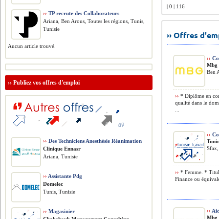
| 0 | 116
››
TP recrute des Collaborateurs
Ariana, Ben Arous, Toutes les régions, Tunis,
Tunisie
›› Offres d'e
Aucun article trouvé.
››
Con
Mbg 
Ben A
››
Publiez vos offres d'emploi
››
* Diplôme en con
qualité dans le dom
...
››
Co
››
Des Techniciens Anesthésie Réanimation
Tuni
Sfax,
Clinique Ennasr
Ariana, Tunisie
››
* Femme. * Titul
››
Assistante Pdg
Finance ou équivale
Domelec
Tunis, Tunisie
››
Ai
››
Magasinier
Mbg 