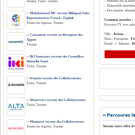
– Habitant sur la zone
Ariana, Tunis, Tunisie
– Disponible immédia
– Etre motivé ,discipli
››
Multinational MC recrute Bilingual Sales
Representatives French / English
Comment postuler :
Toutes les régions, Tunisie
Envoyer CV avec phot
Ville :
Ariana
››
Concentrix recrute en Réception des
Nom / Entreprise :
Fi
Appels
Email : /> Adresse :
R
Tunisie
››
IKI Assurance recrute des Conseillers
Mutuelle Santé
Tunis, Tunisie
››
Armatis recrute des Collaborateurs
Tunis, Tunisie
››
Altaservice recrute des Collaborateurs
Tunis, Tunisie
›› Parcourez 
››
Monoprix recrute des Collaborateurs
Aucune autre offre d'e
Toutes les régions, Tunisie