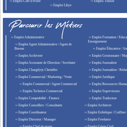
›› Emploi Côte d'Ivoire
›› Emploi Tunisie
›› Emploi Libye
›› Emploi Administrative
›› Emploi Formation / Educat
Enseignement
›› Emploi Agent Administrative / Agent de
Bureau
›› Emploi Éducatrice / An
›› Emploi Archiviste
›› Emploi Gestionnaire / Ma
›› Emploi Assistante de Direction / Secrétaire
›› Emploi Journaliste
›› Emploi Chargé(e)s Clientèles
›› Emploi Journaliste / Rédac
›› Emploi Commercial / Marketing / Vente
›› Emploi Juridique
›› Emploi Commercial / Agent Commercial
›› Emploi Ressources Huma
›› Emploi Technico-Commercial
›› Emploi Superviseurs
›› Emploi Comptabilité - Finance
›› Emploi Traducteur
›› Emploi Conseillers / Consultants
›› Emploi Architecte
›› Emploi Coordinateur
›› Emploi Esthétique / Coiffure
›› Emploi Directeur / Manager
›› Emploi Freelance
›› Emploi Chef de projet
›› Emploi Génie Civil