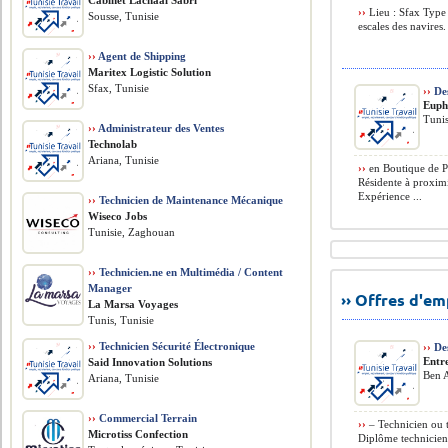
Cabinet Lachaal Sabri
››
Lieu : Sfax Type 
Sousse, Tunisie
escales des navires
››
Agent de Shipping
Maritex Logistic Solution
Sfax, Tunisie
››
Des
Euph
Tunis
››
Administrateur des Ventes
Technolab
Ariana, Tunisie
››
en Boutique de Pâ
Résidente à proximi
Expérience ...
››
Technicien de Maintenance Mécanique
Wiseco Jobs
Tunisie, Zaghouan
››
Technicien.ne en Multimédia / Content
Manager
›› Offres d'e
La Marsa Voyages
Tunis, Tunisie
››
Technicien Sécurité Électronique
››
Des
Entre
Said Innovation Solutions
Ben A
Ariana, Tunisie
››
Commercial Terrain
››
– Technicien ou 
Microtiss Confection
Diplôme technicien