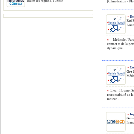
Toutes les régions, Tunisie
(Climatisation - Plo
››
Des
Esd 
Arian
››
– Médicale / Para
contact et de la pe
dynamique ...
››
Con
Grz 
Méde
››
Lieu : Houmet So
responsabilité de la
moteur ...
››
Ing
Grou
Fran