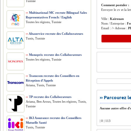
Tunisie
Comment postuler :
Envoyer le cv et la let
››
Multinational MC recrute Bilingual Sales
Representatives French / English
Ville :
Kairouan
Toutes les régions, Tunisie
Nom / Entreprise :
Fe
Email : /> Adresse :
P
››
Altaservice recrute des Collaborateurs
Tunis, Tunisie
››
Monoprix recrute des Collaborateurs
Toutes les régions, Tunisie
››
Transcom recrute des Conseillers en
Réception d’Appels
Ariana, Tunis, Tunisie
›› Parcourez 
››
TP recrute des Collaborateurs
Ariana, Ben Arous, Toutes les régions, Tunis,
Tunisie
Aucune autre offre d'e
››
IKI Assurance recrute des Conseillers
| 0 | 113
Mutuelle Santé
Tunis, Tunisie