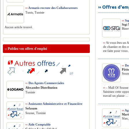
›› Offres d'e
››
Armatis recrute des Collaborateurs
Tunis, Tunisie
››
Sup
Stgi
Aucun article trouvé.
Bizer
››
Si vous êtes un A
de chantier et des 
››
Publiez vos offres d'emploi
est faite pour vous .
››
Des
Pâti
Souss
››
Des Agents Commerciales
Alexandre Distribution
››
- Mall Of Sousse 
Saisissez cette oppo
Tunisie
travail un plaisir ...
››
Assistante Administrative et Financière
Sofasam
››
Age
Sousse, Tunisie
Mari
Sfax,
››
Aide Comptable