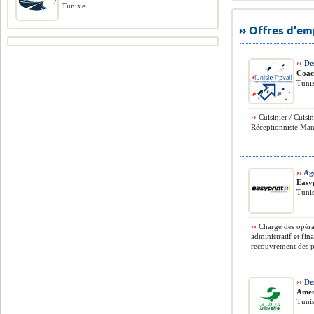
Tunisie
›› Offres d'e
››
Des
Coac
Tunis
››
Cuisinier / Cuisi
Réceptionniste Man
››
Ag
Easy
Tunis
››
Chargé des opérat
administratif et fin
recouvrement des pro
››
Des
Ame
Tunis