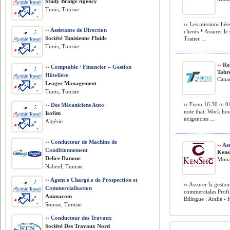
Study Bridge Agency
Tunis, Tunisie
››
Les missions liées
››
Assistante de Direction
clients * Assurer le
Société Tunisienne Fluide
Traiter ...
Tunis, Tunisie
››
Rem
››
Comptable / Financier – Gestion
Tabr
Hôtelière
Cana
Leager Management
Tunis, Tunisie
››
From 16:30 to 01
››
Des Mécaniciens Auto
note that: Work ho
Isofim
exigencies ...
Algérie
››
Conducteur de Machine de
››
Ass
Conditionnement
Kens
Delice Danone
Monas
Nabeul, Tunisie
››
Agent.e Chargé.e de Prospection et
››
Assurer la gestio
Commercialisation
commerciales Prof
Animacom
Bilingue : Arabe - 
Sousse, Tunisie
››
Conducteur des Travaux
Société Des Travaux Nord