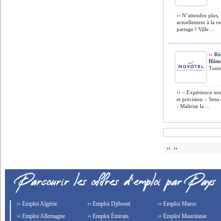
››
N’attendez plus, 
actuellement à la r
partage ! Ville ...
››
Réc
Hôtel
Tunis
››
– Expérience souh
et précision – Sens
- Maîtrise la ...
›› ››
›› Emploi Algérie
›› Emploi Djibouti
›› Emploi Maroc
›› Emploi Allemagne
›› Emploi Émirats
›› Emploi Mauritanie