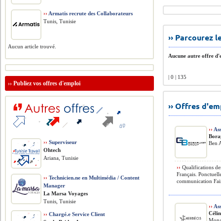
››
Armatis recrute des Collaborateurs
Tunis, Tunisie
›› Parcourez 
Aucun article trouvé.
Aucune autre offre d'e
| 0 | 135
››
Publiez vos offres d'emploi
›› Offres d'e
››
Ass
Bora
››
Superviseur
Ben A
Ohtech
Ariana, Tunisie
››
Qualifications de
Français. Ponctuell
››
Technicien.ne en Multimédia / Content
communication Fair
Manager
La Marsa Voyages
Tunis, Tunisie
››
Ass
Céli
››
Chargé.e Service Client
Monas