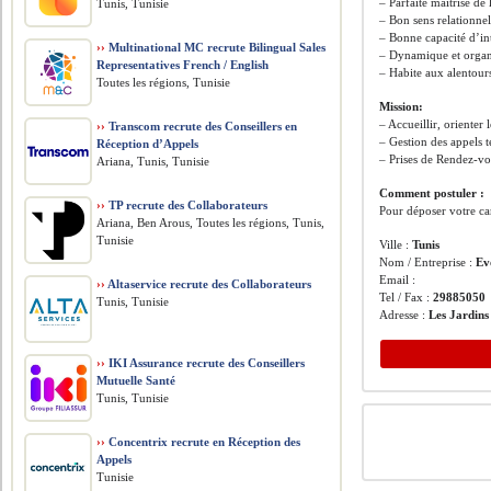
– Parfaite maîtrise de
Tunis, Tunisie
– Bon sens relationne
– Bonne capacité d’in
››
Multinational MC recrute Bilingual Sales
– Dynamique et organ
Representatives French / English
– Habite aux alentour
Toutes les régions, Tunisie
Mission:
– Accueillir, orienter l
››
Transcom recrute des Conseillers en
– Gestion des appels 
Réception d’Appels
– Prises de Rendez-v
Ariana, Tunis, Tunisie
Comment postuler :
››
TP recrute des Collaborateurs
Pour déposer votre ca
Ariana, Ben Arous, Toutes les régions, Tunis,
Tunisie
Ville :
Tunis
Nom / Entreprise :
Evo
Email :
››
Altaservice recrute des Collaborateurs
Tel / Fax :
29885050
Tunis, Tunisie
Adresse :
Les Jardin
››
IKI Assurance recrute des Conseillers
Mutuelle Santé
Tunis, Tunisie
››
Concentrix recrute en Réception des
Appels
Tunisie