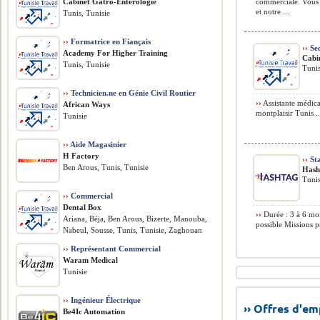
Cabinet Gatro-Enterologie
commerciale. Vous s
et notre ...
Tunis, Tunisie
››
Formatrice en Fiançais
››
Sec
Academy For Higher Training
Cabi
Tunis, Tunisie
Tunis
››
Technicien.ne en Génie Civil Routier
››
Assistante médica
African Ways
montplaisir Tunis ..
Tunisie
››
Aide Magasinier
H Factory
››
Sta
Ben Arous, Tunis, Tunisie
Hash
Tunis
››
Commercial
Dental Box
››
Durée : 3 à 6 moi
Ariana, Béja, Ben Arous, Bizerte, Manouba,
possible Missions pr
Nabeul, Sousse, Tunis, Tunisie, Zaghouan
››
Représentant Commercial
Waram Medical
Tunisie
››
Ingénieur Électrique
›› Offres d'e
Be4Ic Automation