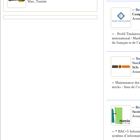
Sfax, Tunisie
››
De
Comp
Arian
››
. Profil Titulai
international / Ma
du français et de l’a
››
Tec
Stoc
St3s
Arian
››
Maintenance des é
stocks › Sens de l’o
››
Res
Soci
Arian
››
* BAC+5 Informa
système d’informa