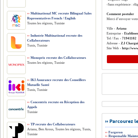
-Sans expérience : éli
››
Multinational MC recrute Bilingual Sales
Comment postuler
Representatives French / English
Merci d’envoyer votr
Toutes les régions, Tunisie
Ville ›
Ariana
Entreprise ›
Etablisse
››
Industrie Multinational recrute des
Tel / Fax ›
71941102
Collaborateurs
Adresse ›
Z.I Chargu
Tunis, Tunisie
Site Web ›
http://www
››
Monoprix recrute des Collaborateurs
Toutes les régions, Tunisie
››
IKI Assurance recrute des Conseillers
Mutuelle Santé
Tunis, Tunisie
››
Concentrix recrute en Réception des
Appels
Tunisie
›› Parcourez 
››
TP recrute des Collaborateurs
Ariana, Ben Arous, Toutes les régions, Tunis,
››
Forgeron
Tunisie
››
Responsable Maint