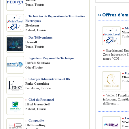
Medivet
Tunis, Tunisie
›› Offres d'e
››
Technicien de Réparation de Trottinettes
Électriques
2Itelecom
››
Mou
Nabeul, Tunisie
Mons
Tunis
››
Des Télévendeurs
Howcall
Tunis, Tunisie
››
Expérimenté Entrep
Zone Industrielle E
››
Ingénieur Responsable Technique
temps / CDI ...
Lux’alu Solutions
Côte d'Ivoire
››
Hyg
Clin
››
Chargée Administrative et Rh
Tunis
Finky Consulting
Ben Arous, Tunisie
››
Veiller à l’appli
infections. Contrôl
››
Chef du Personnel
différents ...
Hôtel Green Golf
Nabeul, Tunisie
››
Con
››
Comptable
M’se
Hb Consulting
Fran