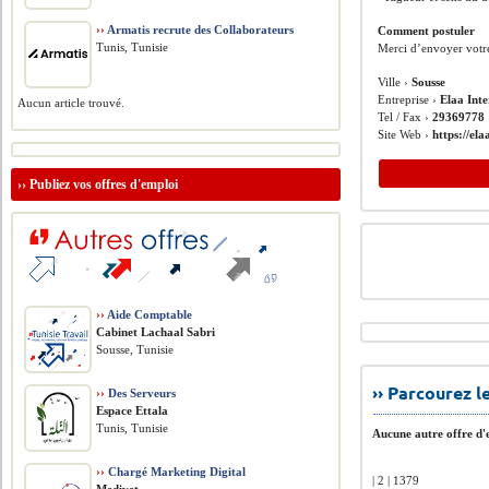
››
Armatis recrute des Collaborateurs
Comment postuler
Tunis, Tunisie
Merci d’envoyer votr
Ville ›
Sousse
Entreprise ›
Elaa Inte
Aucun article trouvé.
Tel / Fax ›
29369778
Site Web ›
https://ela
››
Publiez vos offres d'emploi
››
Aide Comptable
Cabinet Lachaal Sabri
Sousse, Tunisie
›› Parcourez 
››
Des Serveurs
Espace Ettala
Tunis, Tunisie
Aucune autre offre d'e
››
Chargé Marketing Digital
| 2 | 1379