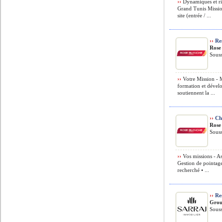
››
Dynamiques et rig
Grand Tunis Mission
site (entrée / ...
››
Res
Rose
Souss
››
Votre Mission - 
formation et dével
soutiennent la ...
››
Cha
Rose
Souss
››
Vos missions - As
Gestion de pointage 
recherché • ...
››
Res
Grou
Souss