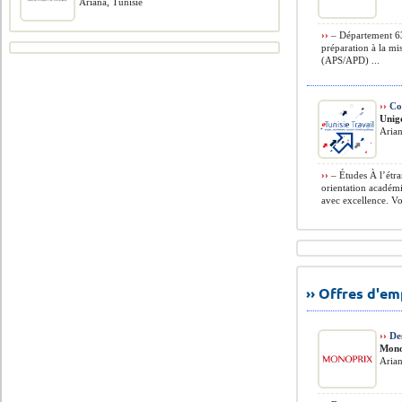
Ariana, Tunisie
››
– Département 63 
préparation à la mi
(APS/APD) ...
››
Con
Unig
Aria
››
– Études À l’étra
orientation académ
avec excellence. Vot
›› Offres d'e
››
Des
Mono
Arian