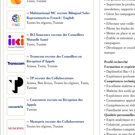
Tunis, Tunisie
• Superviser la produ
newsletters, supports 
››
Multinational MC recrute Bilingual Sales
• Gérer les campagnes
Representatives French / English
continue.
Toutes les régions, Tunisie
• Effectuer une veille
• Piloter les études d
• Mettre en place et s
››
IKI Assurance recrute des Conseillers
• Établir et entretenir
Mutuelle Santé
campagnes.
Tunis, Tunisie
• Développer et coordo
marque.
››
Transcom recrute des Conseillers en
Réception d’Appels
Profil recherché
Ariana, Tunis, Tunisie
Formation et expéri
• Diplômé(e) Bac+3 
• Expérience professi
››
TP recrute des Collaborateurs
Compétences techniq
Ariana, Ben Arous, Toutes les régions, Tunis,
• Excellente maîtrise d
Tunisie
• Maîtrise des outils 
• Expérience avec des
››
Concentrix recrute en Réception des
• Connaissance approf
Appels
• Compétences en rédac
Tunisie
• Familiarité avec les
Qualités personnelles
• Esprit analytique et
››
Monoprix recrute des Collaborateurs
• Créativité, proactivi
Toutes les régions, Tunisie
• Excellentes compéten
• Rigueur et sens du d