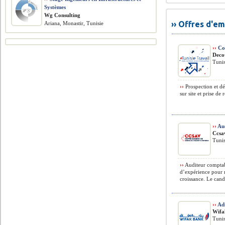
Systèmes
Wg Consulting
›› Offres d'e
Ariana, Monastir, Tunisie
››
Co
Deco
Tunis
››
Prospection et dé
sur site et prise de 
››
Aud
Ccsa
Tunis
››
Auditeur comptab
d’expérience pour 
croissance. Le candi
››
Adm
Wifa
Tunis