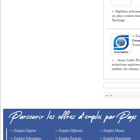
››
Diplôme informat
ou plus comme étant
Stockage ...
››
Co
Grou
Tunis
››
- Jeune Cadre Pro
technicien supérieu
médias, les réseaux 
›› ››
›› Emploi Algérie
›› Emploi Djibouti
›› Emploi Maroc
›› Emploi Allemagne
›› Emploi Émirats
›› Emploi Mauritanie