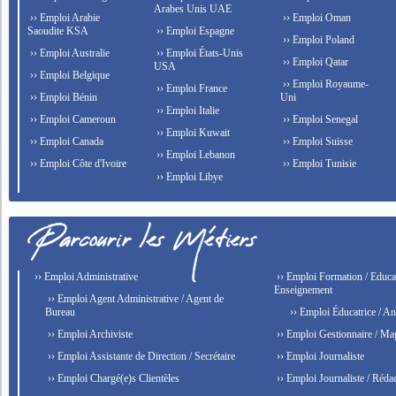
Arabes Unis UAE
›› Emploi Arabie
›› Emploi Oman
Saoudite KSA
›› Emploi Espagne
›› Emploi Poland
›› Emploi Australie
›› Emploi États-Unis
›› Emploi Qatar
USA
›› Emploi Belgique
›› Emploi Royaume-
›› Emploi France
›› Emploi Bénin
Uni
›› Emploi Italie
›› Emploi Cameroun
›› Emploi Senegal
›› Emploi Kuwait
›› Emploi Canada
›› Emploi Suisse
›› Emploi Lebanon
›› Emploi Côte d'Ivoire
›› Emploi Tunisie
›› Emploi Libye
›› Emploi Administrative
›› Emploi Formation / Educat
Enseignement
›› Emploi Agent Administrative / Agent de
Bureau
›› Emploi Éducatrice / An
›› Emploi Archiviste
›› Emploi Gestionnaire / Ma
›› Emploi Assistante de Direction / Secrétaire
›› Emploi Journaliste
›› Emploi Chargé(e)s Clientèles
›› Emploi Journaliste / Rédac