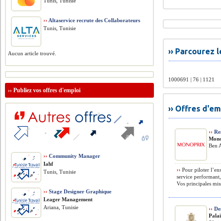
Tunis, Tunisie
››
Altaservice recrute des Collaborateurs
Tunis, Tunisie
›› Parcourez 
Aucun article trouvé.
1000691 | 76 | 1121
››
Publiez vos offres d'emploi
›› Offres d'e
››
Res
Mono
Ben A
››
Community Manager
Iahf
››
Pour piloter l’en
Tunis, Tunisie
service performant,
Vos principales miss
››
Stage Designer Graphique
Leager Management
Ariana, Tunisie
››
Des
Pala