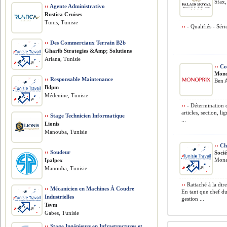
Sfax,
››
Agente Administrativo
Rustica Cruises
Tunis, Tunisie
››
- Qualifiés - Séri
››
Des Commerciaux Terrain B2b
Gharib Strategies &Amp; Solutions
Ariana, Tunisie
››
Con
Mono
››
Responsable Maintenance
Ben A
Bdpm
Médenine, Tunisie
››
- Détermination d
articles, section, l
››
Stage Technicien Informatique
...
Lionis
Manouba, Tunisie
››
Che
››
Soudeur
Soci
Monas
Ipalpex
Manouba, Tunisie
››
Rattaché à la dire
››
Mécanicien en Machines À Coudre
En tant que chef du
Industrielles
gestion ...
Tsvm
Gabes, Tunisie
››
Stage Ingénieurs en Infrastructures et