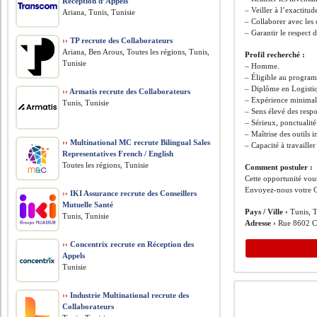
Réception d’Appels
– Veiller à l’exactitu
Ariana, Tunis, Tunisie
– Collaborer avec les
– Garantir le respect 
››
TP recrute des Collaborateurs
Ariana, Ben Arous, Toutes les régions, Tunis,
Profil recherché :
Tunisie
– Homme.
– Éligible au progra
– Diplôme en Logisti
››
Armatis recrute des Collaborateurs
– Expérience minimale
Tunis, Tunisie
– Sens élevé des respo
– Sérieux, ponctualité 
– Maîtrise des outils 
››
Multinational MC recrute Bilingual Sales
– Capacité à travaille
Representatives French / English
Toutes les régions, Tunisie
Comment postuler :
Cette opportunité vous
Envoyez-nous votre C
››
IKI Assurance recrute des Conseillers
Mutuelle Santé
Pays / Ville ›
Tunis, T
Tunis, Tunisie
Adresse ›
Rue 8602 Ch
››
Concentrix recrute en Réception des
Appels
Tunisie
››
Industrie Multinational recrute des
Collaborateurs