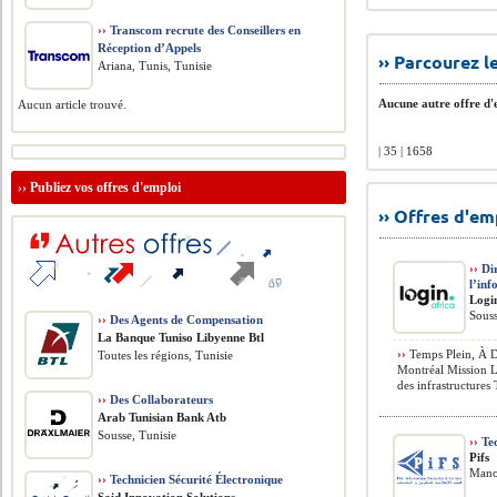
››
Transcom recrute des Conseillers en
Réception d’Appels
›› Parcourez 
Ariana, Tunis, Tunisie
Aucune autre offre d'e
Aucun article trouvé.
| 35 | 1658
››
Publiez vos offres d'emploi
›› Offres d'e
››
Dir
l’in
Logi
Souss
››
Des Agents de Compensation
La Banque Tuniso Libyenne Btl
››
Temps Plein, À D
Toutes les régions, Tunisie
Montréal Mission Le
des infrastructures 
››
Des Collaborateurs
Arab Tunisian Bank Atb
Sousse, Tunisie
››
Tec
Pifs
Mano
››
Technicien Sécurité Électronique