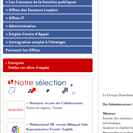
›› Les Concours de la fonction publiques
›› Offres des Secteurs Leaders
›› Offres IT
›› Administrative
›› Emploi Centre d'Appel
›› Immigration emploi à l'étranger
Parcourir les Offres
››
Entreprise
Publiez vos offres d'emploi
Le Groupe Draexlmaie
››
Monoprix recrute des Collaborateurs
Des Administrateurs
Toutes les régions, Tunisie
Missions:
Fournir des solutions 
informatique.
››
Multinational MC recrute Bilingual Sales
Analyser et clarifier 
Representatives French / English
Reconnaître et analyse