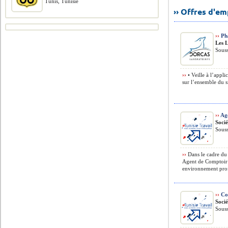
Tunis, Tunisie
›› Offres d'e
››
Pha
Les 
Souss
››
• Veille à l’appli
sur l’ensemble du si
››
Ag
Soci
Souss
››
Dans le cadre du
Agent de Comptoir 
environnement prof
››
Con
Soci
Souss