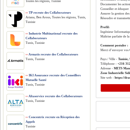
Toutes les régions, Tunisie
Documenter les action
Conseiller et éduquer 
››
TP recrute des Collaborateurs
Assurer la gestion des 
Ariana, Ben Arous, Toutes les régions, Tunis,
Résoudre et transmettr
Tunisie
Profil:
Ingénieur Informatiq
››
Industrie Multinational recrute des
Maîtrise parfaite de l
Collaborateurs
Tunis, Tunisie
Comment postuler :
Merci d’envoyer vos 
››
Armatis recrute des Collaborateurs
Tunis, Tunisie
Pays / Ville ›
Tunisie,
Téléphone ›
+216 31
Adresse ›
METS Manuf
Zone Industrielle Si
››
IKI Assurance recrute des Conseillers
Site web ›
https://dr
Mutuelle Santé
Tunis, Tunisie
››
Altaservice recrute des Collaborateurs
Tunis, Tunisie
››
Concentrix recrute en Réception des
Appels
Tunisie