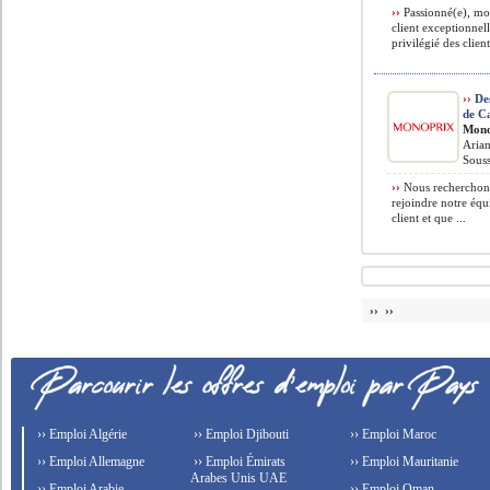
››
Passionné(e), mot
client exceptionnell
privilégié des client
››
Des
de C
Mono
Arian
Souss
››
Nous recherchons
rejoindre notre équ
client et que ...
›› ››
›› Emploi Algérie
›› Emploi Djibouti
›› Emploi Maroc
›› Emploi Allemagne
›› Emploi Émirats
›› Emploi Mauritanie
Arabes Unis UAE
›› Emploi Arabie
›› Emploi Oman