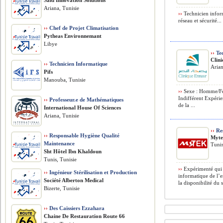
Said Innovation Solutions
Ariana, Tunisie
››
Technicien infor
réseau et sécurité... 
››
Chef de Projet Climatisation
Pytheas Environnemant
Libye
››
Tec
Clin
››
Technicien Informatique
Arian
Pifs
Manouba, Tunisie
››
Sexe : Homme/Fe
Indifférent Expérie
››
Professeur.e de Mathématiques
de la ...
International House Of Sciences
Ariana, Tunisie
››
Res
››
Responsable Hygiène Qualité
Myt
Maintenance
Tunis
Sht Hôtel Ibn Khaldoun
Tunis, Tunisie
››
Expérimenté qui a
››
Ingénieur Stérilisation et Production
informatique de l’en
Société Alberton Medical
la disponibilité du 
Bizerte, Tunisie
››
Des Caissiers Ezzahara
Chaine De Restauration Route 66