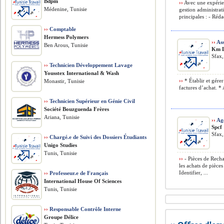
Bdpm
››
Avec une expérie
Médenine, Tunisie
gestion administrati
principales : - Réda
››
Comptable
Hermess Polymers
››
Ass
Ben Arous, Tunisie
Km 
Sfax,
››
Technicien Développement Lavage
Yousstex International & Wash
››
* Établir et gérer
Monastir, Tunisie
factures d’achat. * A
››
Technicien Supérieur en Génie Civil
Société Bouzguenda Frères
Ariana, Tunisie
››
Age
Spcf
Sfax,
››
Chargé.e de Suivi des Dossiers Étudiants
Unigo Studies
Tunis, Tunisie
››
- Pièces de Recha
les achats de pièc
Identifier, ...
››
Professeur.e de Français
International House Of Sciences
Tunis, Tunisie
››
Responsable Contrôle Interne
Groupe Délice