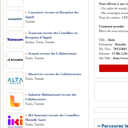
Nous offrons à nos c
– Un cadre de travail
››
Concentrix recrute en Réception des
– Des avantages socia
Appels
Type de contrat : CD
Tunisie
Comment postuler
Merci de nous envoye
››
Transcom recrute des Conseillers en
Réception d’Appels
Ville ›
Tunis
Ariana, Tunis, Tunisie
Entreprise ›
Databiz
Tel / Fax ›
70555803
››
Armatis recrute des Collaborateurs
Adresse ›
13 Bis 2,Av
Tunis, Tunisie
Site Web ›
http://www
››
Altaservice recrute des Collaborateurs
Tunis, Tunisie
››
Industrie Multinational recrute des
Collaborateurs
Tunis, Tunisie
››
IKI Assurance recrute des Conseillers
Mutuelle Santé
Tunis, Tunisie
›› Parcourez 