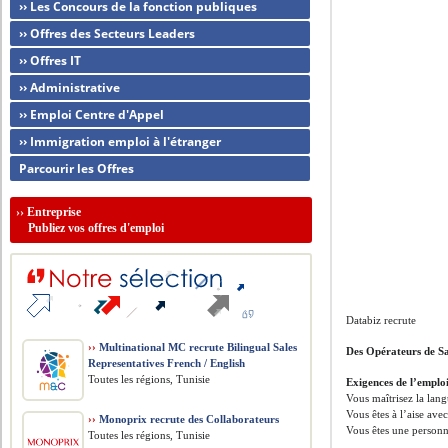
›› Les Concours de la fonction publiques
›› Offres des Secteurs Leaders
›› Offres IT
›› Administrative
›› Emploi Centre d'Appel
›› Immigration emploi à l'étranger
Parcourir les Offres
››
Entreprise
Publiez vos offres d'emploi
Databiz recrute
››
Multinational MC recrute Bilingual Sales
Des Opérateurs de Sa
Representatives French / English
Toutes les régions, Tunisie
Exigences de l’emplo
Vous maîtrisez la lang
Vous êtes à l’aise avec
››
Monoprix recrute des Collaborateurs
Vous êtes une personne
Toutes les régions, Tunisie