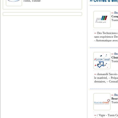
›› Offres d'e
Tunis, Tunisie
››
Des
Comp
Tunis
››
Des Techniciens 
sans expérience Des
- Automatique avec 
››
Des
Clin
Tunis
››
demandé Savoir-fa
le matériel, – Prép
dentaires, – Connaît
››
Des
Bour
Tunis
››
/ Vigie - Tunis Ce