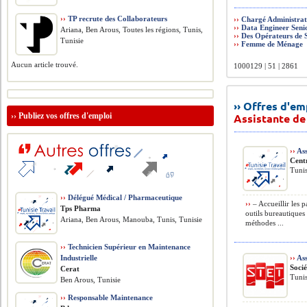
››
TP recrute des Collaborateurs
››
Chargé Administrat
››
Data Engineer Seni
Ariana, Ben Arous, Toutes les régions, Tunis,
››
Des Opérateurs de 
Tunisie
››
Femme de Ménage
Aucun article trouvé.
1000129 | 51 | 2861
›› Offres d'e
››
Publiez vos offres d'emploi
Assistante de
››
Ass
Cent
Tunis
››
Délégué Médical / Pharmaceutique
››
– Accueillir les p
Tps Pharma
outils bureautiques 
Ariana, Ben Arous, Manouba, Tunis, Tunisie
méthodes ...
››
Technicien Supérieur en Maintenance
Industrielle
››
Ass
Soci
Cerat
Tunis
Ben Arous, Tunisie
››
Responsable Maintenance