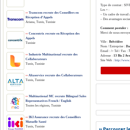
Type de contrat : SI
Les + :
››
Transcom recrute des Conseillers en
– Un cadre de travail
Réception d’Appels
– Des avantages socia
Ariana, Tunis, Tunisie
Comment postuler :
Merci de nous envoyer 
››
Concentrix recrute en Réception des
Appels
Ville :
Belvédère
Tunisie
Nom / Entreprise :
Da
Email : /> Tel / Fax :
››
Industrie Multinational recrute des
Adresse :
13 Bis 2 Av
Collaborateurs
Site Web :
http://www.
Tunis, Tunisie
››
Altaservice recrute des Collaborateurs
Tunis, Tunisie
››
Multinational MC recrute Bilingual Sales
Representatives French / English
Toutes les régions, Tunisie
››
IKI Assurance recrute des Conseillers
Mutuelle Santé
Tunis, Tunisie
›› Parcourez 