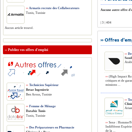
››
Armatis recrute des Collaborateurs
Aucune autre offre d'e
Tunis, Tunisie
| 3 | 404
Aucun article trouvé.
›› Offres d'e
››
Publiez vos offres d'emploi
››
De
Sond
Arab
››
(High Impact Role
critiques et de gara
missions ...
››
Technicien Supérieur
Betae Ingenierie
Ben Arous, Tunisie
››
Tec
Clin
››
Femme de Ménage
Arian
Databiz Tunis
Tunis, Tunisie
››
Sexe : Homme/Fe
Indifférent Expérie
››
Des Préparateurs en Pharmacie
de la ...