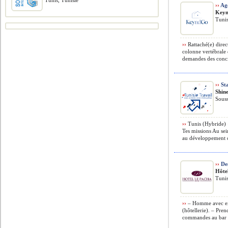
Tunis, Tunisie
››
Age
Keyn
Tunis
››
Rattaché(e) direct
colonne vertébrale d
demandes des conci
››
Sta
Shin
Souss
››
Tunis (Hybride) ›
Tes missions Au sei
au développement c
››
De
Hôte
Tunis
››
– Homme avec exp
(hôtellerie). – Pre
commandes au bar e