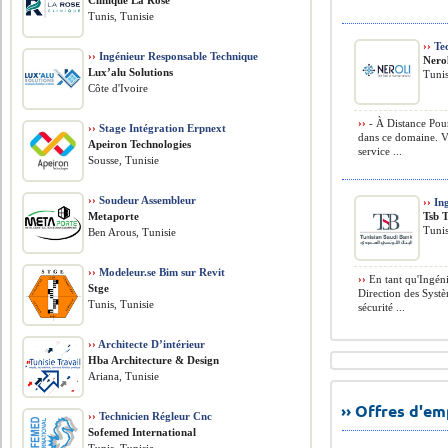
Clinique La Rose
Tunis, Tunisie
››
Tec
››
Ingénieur Responsable Technique
Nero
Lux’alu Solutions
Tunis
Côte d'Ivoire
››
- À Distance Pour 
››
Stage Intégration Erpnext
dans ce domaine. Vo
Apeiron Technologies
service ...
Sousse, Tunisie
››
Soudeur Assembleur
››
Ing
Metaporte
Tsb 
Tunis
Ben Arous, Tunisie
››
Modeleur.se Bim sur Revit
››
En tant qu'Ingéni
Stge
Direction des Systè
Tunis, Tunisie
sécurité ...
››
Architecte D’intérieur
Hba Architecture & Design
Ariana, Tunisie
›› Offres d'e
››
Technicien Régleur Cnc
Sofemed International