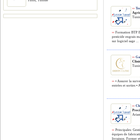
Tunis, Tunisie
››
Tec
Agri
Tunis
››
Formation BTP BT
pesticide engrais ma
sur logiciel sage ...
››
Ga
Clin
Tunis
››
• Assurer la surve
entrées et sorties • A
››
Che
Prec
Arian
››
Principales: Gest
équipes de fabricat
livraison. Former e