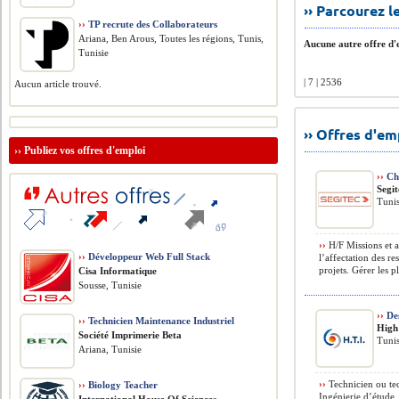
›› Parcourez 
››
TP recrute des Collaborateurs
Ariana, Ben Arous, Toutes les régions, Tunis,
Aucune autre offre d'e
Tunisie
| 7 | 2536
Aucun article trouvé.
›› Offres d'e
››
Publiez vos offres d'emploi
››
Che
Segit
Tunis
››
H/F Missions et ac
››
Développeur Web Full Stack
l’affectation des r
projets. Gérer les p
Cisa Informatique
Sousse, Tunisie
››
Des
››
Technicien Maintenance Industriel
High
Société Imprimerie Beta
Tunis
Ariana, Tunisie
››
Technicien ou tec
››
Biology Teacher
Ingénierie d’étude,