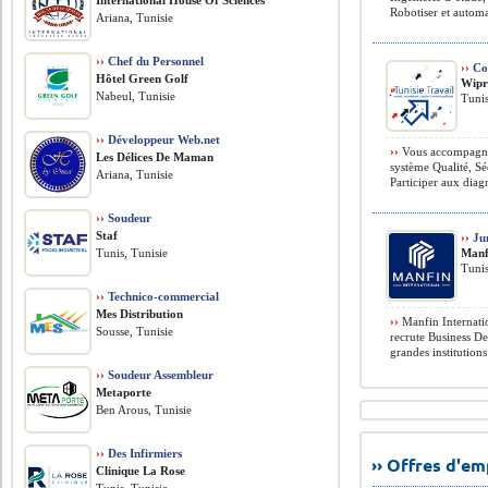
International House Of Sciences
Robotiser et automa
Ariana, Tunisie
››
Chef du Personnel
››
Con
Hôtel Green Golf
Wipr
Nabeul, Tunisie
Tunis
››
Développeur Web.net
››
Vous accompagnere
Les Délices De Maman
système Qualité, Sé
Ariana, Tunisie
Participer aux diag
››
Soudeur
Staf
››
Jun
Tunis, Tunisie
Manf
Tunis
››
Technico-commercial
Mes Distribution
››
Manfin Internati
Sousse, Tunisie
recrute Business De
grandes institutions
››
Soudeur Assembleur
Metaporte
Ben Arous, Tunisie
››
Des Infirmiers
›› Offres d'e
Clinique La Rose