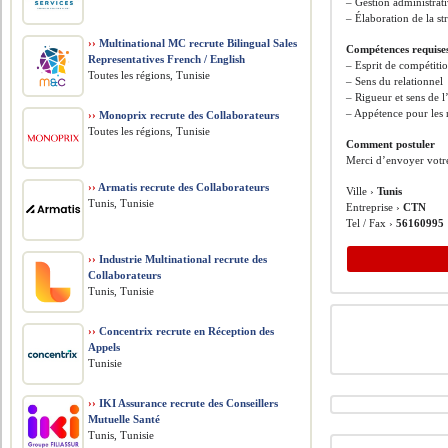
– Gestion administrati
– Élaboration de la s
››
Multinational MC recrute Bilingual Sales
Compétences requise
Representatives French / English
– Esprit de compétiti
Toutes les régions, Tunisie
– Sens du relationnel
– Rigueur et sens de l
– Appétence pour les 
››
Monoprix recrute des Collaborateurs
Toutes les régions, Tunisie
Comment postuler
Merci d’envoyer votr
››
Armatis recrute des Collaborateurs
Ville ›
Tunis
Tunis, Tunisie
Entreprise ›
CTN
Tel / Fax ›
56160995
››
Industrie Multinational recrute des
Collaborateurs
Tunis, Tunisie
››
Concentrix recrute en Réception des
Appels
Tunisie
››
IKI Assurance recrute des Conseillers
Mutuelle Santé
Tunis, Tunisie