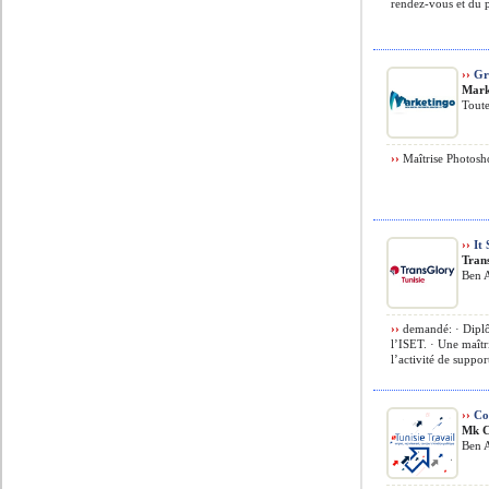
rendez-vous et du pl
››
Gr
Mark
Toute
››
Maîtrise Photoshop
››
It 
Tran
Ben A
››
demandé: · Diplô
l’ISET. · Une maîtr
l’activité de suppor
››
Co
Mk C
Ben 