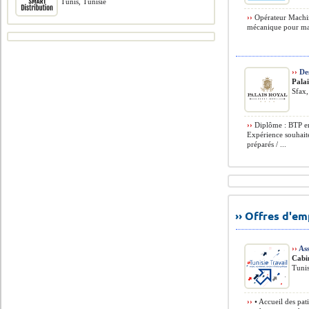
Tunis, Tunisie
››
Opérateur Machin
mécanique pour mac
››
Des
Pala
Sfax,
››
Diplôme : BTP en
Expérience souhaité
préparés / ...
›› Offres d'e
››
Ass
Cabi
Tunis
››
• Accueil des pat