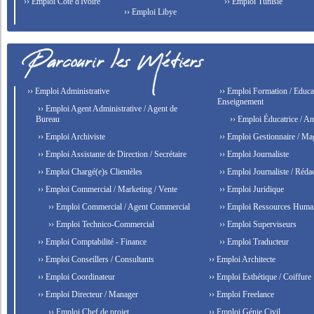
›› Emploi Côte d'Ivoire
›› Emploi Tunisie
›› Emploi Libye
›› Emploi Administrative
›› Emploi Formation / Educat
Enseignement
›› Emploi Agent Administrative / Agent de
Bureau
›› Emploi Éducatrice / An
›› Emploi Archiviste
›› Emploi Gestionnaire / Ma
›› Emploi Assistante de Direction / Secrétaire
›› Emploi Journaliste
›› Emploi Chargé(e)s Clientèles
›› Emploi Journaliste / Rédac
›› Emploi Commercial / Marketing / Vente
›› Emploi Juridique
›› Emploi Commercial / Agent Commercial
›› Emploi Ressources Huma
›› Emploi Technico-Commercial
›› Emploi Superviseurs
›› Emploi Comptabilité - Finance
›› Emploi Traducteur
›› Emploi Conseillers / Consultants
›› Emploi Architecte
›› Emploi Coordinateur
›› Emploi Esthétique / Coiffure
›› Emploi Directeur / Manager
›› Emploi Freelance
›› Emploi Chef de projet
›› Emploi Génie Civil