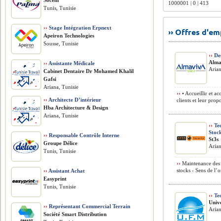
Socem
1000001 | 0 | 413
Tunis, Tunisie
››
Stage Intégration Erpnext
›› Offres d'e
Apeiron Technologies
Sousse, Tunisie
››
Des
Alma
››
Assistante Médicale
Arian
Cabinet Dentaire Dr Mohamed Khalil
Gafsi
Ariana, Tunisie
››
• Accueillir et ac
››
Architecte D’intérieur
clients et leur propo
Hba Architecture & Design
Ariana, Tunisie
››
Tec
Stoc
››
Responsable Contrôle Interne
St3s
Groupe Délice
Arian
Tunis, Tunisie
››
Maintenance des é
stocks › Sens de l’o
››
Assistant Achat
Easyprint
Tunis, Tunisie
››
Tec
Univ
››
Représentant Commercial Terrain
Arian
Société Smart Distribution