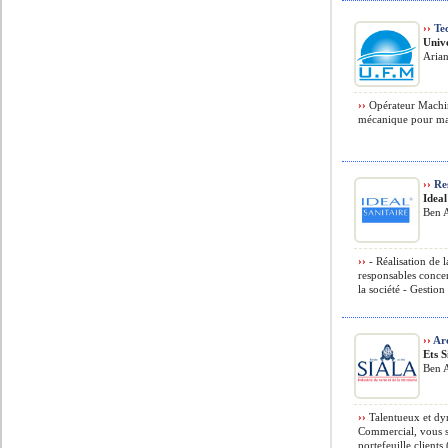
››
Tec
Univ
Arian
››
Opérateur Machin
mécanique pour mac
››
Res
Ideal
Ben A
››
- Réalisation de 
responsables concer
la société - Gestion 
››
Arc
Ets S
Ben A
››
Talentueux et dyn
Commercial, vous s
portefeuille clients