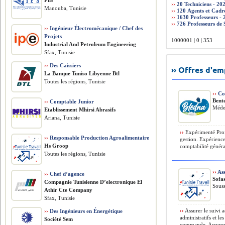
Pifs
››
Manouba, Tunisie
››
››
››
››
Ingénieur Électromécanique / Chef des
Projets
1000001 | 0 | 353
​Industrial And Petroleum Engineering
Sfax, Tunisie
››
Des Caissiers
›› Offres d'e
La Banque Tuniso Libyenne Btl
Toutes les régions, Tunisie
››
Co
Bent
››
Comptable Junior
Méde
Etablissement Mhirsi Abrasifs
Ariana, Tunisie
››
Expérimenté Prof
››
Responsable Production Agroalimentaire
gestion. Expérience
Hs Groop
comptabilité générale
Toutes les régions, Tunisie
››
Ass
››
Chef d’agence
Sofa
Compagnie Tunisienne D’electronique El
Souss
Athir Cte Company
Sfax, Tunisie
››
Assurer le suivi a
››
Des Ingénieurs en Énergétique
administratifs et le
Société Sem
commande. Assurer 