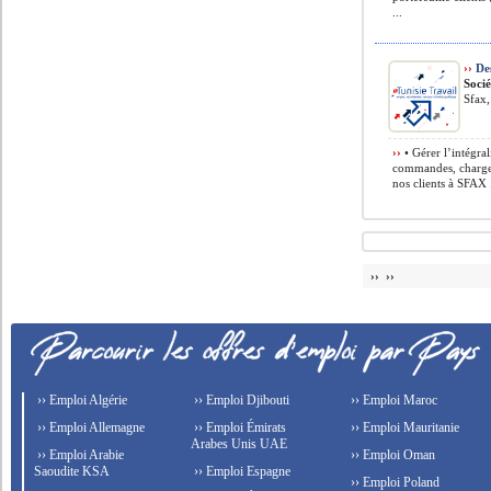
...
››
Des
Soci
Sfax,
››
• Gérer l’intégral
commandes, chargem
nos clients à SFAX .
›› ››
›› Emploi Algérie
›› Emploi Djibouti
›› Emploi Maroc
›› Emploi Allemagne
›› Emploi Émirats
›› Emploi Mauritanie
Arabes Unis UAE
›› Emploi Arabie
›› Emploi Oman
Saoudite KSA
›› Emploi Espagne
›› Emploi Poland