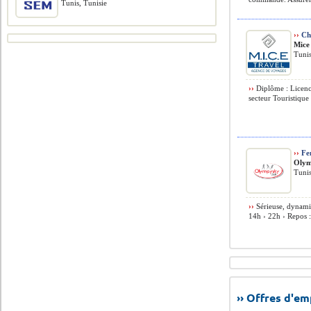
Tunis, Tunisie
››
Che
Mice
Tunis
››
Diplôme : Licenc
secteur Touristique
››
Fe
Olym
Tunis
››
Sérieuse, dynamiq
14h › 22h › Repos :
›› Offres d'e