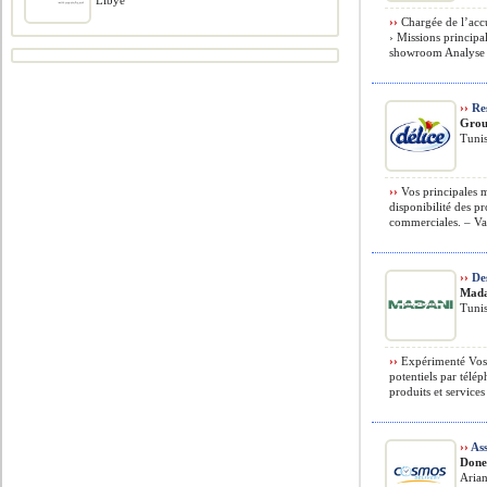
Libye
››
Chargée de l’accu
› Missions principal
showroom Analyse 
››
Res
Grou
Tunis
››
Vos principales mi
disponibilité des p
commerciales. – Vali
››
De
Mada
Tunis
››
Expérimenté Vos m
potentiels par tél
produits et services 
››
Ass
Done
Arian