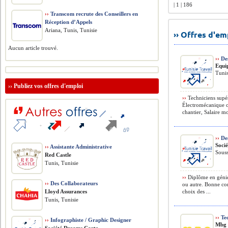
| 1 | 186
››
Transcom recrute des Conseillers en
Réception d’Appels
Ariana, Tunis, Tunisie
›› Offres d'e
Aucun article trouvé.
››
Des
Equi
Tunis
››
Publiez vos offres d'emploi
››
Techniciens supér
Électromécanique o
chantier, Salaire m
››
De
Socié
››
Assistante Administrative
Souss
Red Castle
Tunis, Tunisie
››
Diplôme en génie
››
Des Collaborateurs
ou autre. Bonne con
Lloyd Assurances
choix des ...
Tunis, Tunisie
››
Tec
››
Infographiste / Graphic Designer
Mbg 