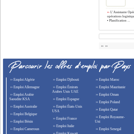
››
L’Assistante Opér
opérations logistiqu
• Planification ...
›› ››
›› Emploi Algérie
›› Emploi Djibouti
›› Emploi Maroc
›› Emploi Allemagne
›› Emploi Émirats
›› Emploi Mauritanie
Arabes Unis UAE
›› Emploi Arabie
›› Emploi Oman
Saoudite KSA
›› Emploi Espagne
›› Emploi Poland
›› Emploi Australie
›› Emploi États-Unis
›› Emploi Qatar
USA
›› Emploi Belgique
›› Emploi Royaume-
›› Emploi France
›› Emploi Bénin
Uni
›› Emploi Italie
›› Emploi Cameroun
›› Emploi Senegal
›› Emploi Kuwait