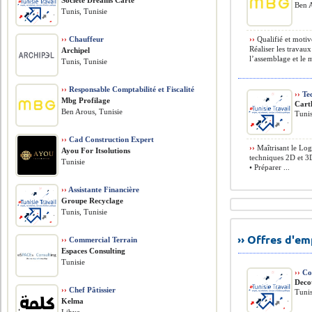
Société Dreams Carte
Ben A
Tunis, Tunisie
››
Chauffeur
››
Qualifié et motiv
Réaliser les travau
Archipel
l’assemblage et le 
Tunis, Tunisie
››
Responsable Comptabilité et Fiscalité
››
Tec
Mbg Profilage
Cart
Ben Arous, Tunisie
Tunis
››
Cad Construction Expert
››
Maîtrisant le Logi
Ayou For Itsolutions
techniques 2D et 3
Tunisie
• Préparer ...
››
Assistante Financière
Groupe Recyclage
Tunis, Tunisie
›› Offres d'e
››
Commercial Terrain
Espaces Consulting
Tunisie
››
Com
Deco
››
Chef Pâtissier
Tunis
Kelma