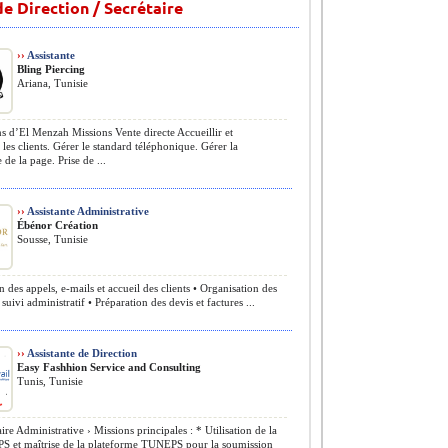
e Direction / Secrétaire
››
Assistante
Bling Piercing
Ariana, Tunisie
s d’El Menzah Missions Vente directe Accueillir et
 les clients. Gérer le standard téléphonique. Gérer la
 de la page. Prise de ...
››
Assistante Administrative
Ébénor Création
Sousse, Tunisie
n des appels, e-mails et accueil des clients • Organisation des
 suivi administratif • Préparation des devis et factures ...
››
Assistante de Direction
Easy Fashhion Service and Consulting
Tunis, Tunisie
ire Administrative › Missions principales : * Utilisation de la
S et maîtrise de la plateforme TUNEPS pour la soumission