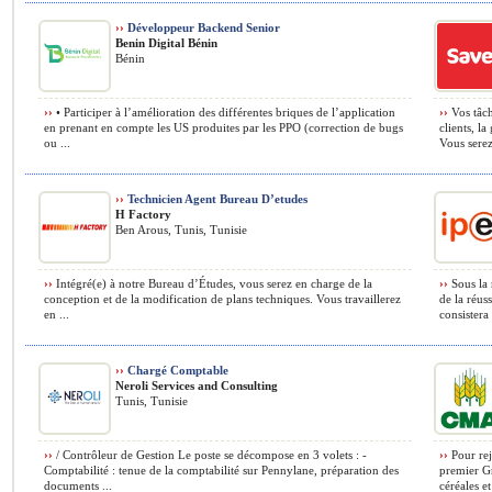
››
Développeur Backend Senior
Benin Digital Bénin
Bénin
››
• Participer à l’amélioration des différentes briques de l’application
››
Vos tâch
en prenant en compte les US produites par les PPO (correction de bugs
clients, l
ou ...
Vous serez
››
Technicien Agent Bureau D’etudes
H Factory
Ben Arous, Tunis, Tunisie
››
Intégré(e) à notre Bureau d’Études, vous serez en charge de la
››
Sous la 
conception et de la modification de plans techniques. Vous travaillerez
de la réus
en ...
consistera 
››
Chargé Comptable
Neroli Services and Consulting
Tunis, Tunisie
››
/ Contrôleur de Gestion Le poste se décompose en 3 volets : -
››
Pour rej
Comptabilité : tenue de la comptabilité sur Pennylane, préparation des
premier Gr
documents ...
céréales et