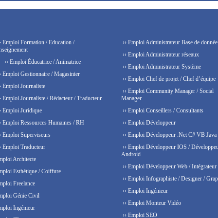
› Emploi Formation / Education /
›› Emploi Administrateur Base de donnée
nseignement
›› Emploi Administrateur réseaux
›› Emploi Éducatrice / Animatrice
›› Emploi Administrateur Système
› Emploi Gestionnaire / Magasinier
›› Emploi Chef de projet / Chef d’équipe
› Emploi Journaliste
›› Emploi Community Manager / Social
› Emploi Journaliste / Rédacteur / Traducteur
Manager
› Emploi Juridique
›› Emploi Conseillers / Consultants
› Emploi Ressources Humaines / RH
›› Emploi Développeur
› Emploi Superviseurs
›› Emploi Développeur .Net C# VB Java
› Emploi Traducteur
›› Emploi Développeur IOS / Développe
Android
mploi Architecte
›› Emploi Développeur Web / Intégrateur
mploi Esthétique / Coiffure
›› Emploi Infographiste / Designer / Grap
mploi Freelance
›› Emploi Ingénieur
mploi Génie Civil
›› Emploi Monteur Vidéo
mploi Ingénieur
›› Emploi SEO