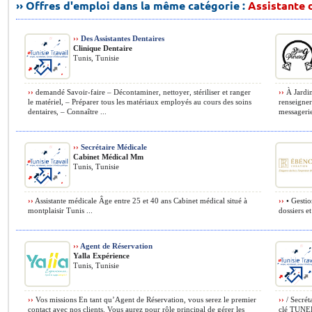
›› Offres d'emploi dans la même catégorie :
Assistante d
››
Des Assistantes Dentaires
Clinique Dentaire
Tunis, Tunisie
››
demandé Savoir-faire – Décontaminer, nettoyer, stériliser et ranger
››
À Jardin
le matériel, – Préparer tous les matériaux employés au cours des soins
renseigner
dentaires, – Connaître ...
messagerie
››
Secrétaire Médicale
Cabinet Médical Mm
Tunis, Tunisie
››
Assistante médicale Âge entre 25 et 40 ans Cabinet médical situé à
››
• Gestio
montplaisir Tunis ...
dossiers et
››
Agent de Réservation
Yalla Expérience
Tunis, Tunisie
››
Vos missions En tant qu’Agent de Réservation, vous serez le premier
››
/ Secréta
contact avec nos clients. Vous aurez pour rôle principal de gérer les
clé TUNEP