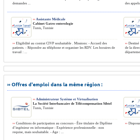
demandes ...
des appels 
››
Assistante Médicale
Cabinet Gatro-enterologie
Tunis, Tunisie
››
Eligibilité au contrat CIVP souhaitable . Missions: - Accueil des
››
Destiné 
patients. - Répondre au téléphone et organiser les RDV. Les horaires de
de la dire
travail : ...
départemen
›› Offres d'emploi dans la même région :
››
Administrateur Système et Virtualisation
La Société Interbancaire de Télécompensation Sibtel
Tunis, Tunisie
››
Conditions de participation au concours - Être titulaire de Diplôme
››
Disposan
d’ingénieur en informatique - Expérience professionnelle : non
requise, mais souhaitable. - Age : ...