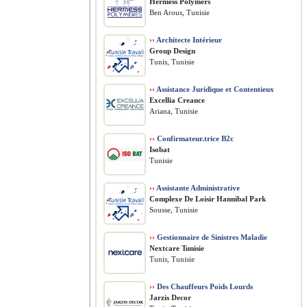
Hermess Polymers
Ben Arous, Tunisie
››
Architecte Intérieur
Group Design
Tunis, Tunisie
››
Assistance Juridique et Contentieux
Excellia Creance
Ariana, Tunisie
››
Confirmateur.trice B2c
Isobat
Tunisie
››
Assistante Administrative
Complexe De Loisir Hannibal Park
Sousse, Tunisie
››
Gestionnaire de Sinistres Maladie
Nextcare Tunisie
Tunis, Tunisie
››
Des Chauffeurs Poids Lourds
Jarzis Decor