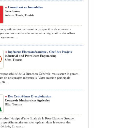
››
Consultant en Immobilier
Save Immo
Ariana, Tunis, Tunisie
es quotidiennes incluront la prospection de nouveaux
a gestion des mandats de vente, et la négociation des offres.
 également ...
››
Ingénieur Électromécanique / Chef des Projets
​industrial and Petroleum Engineering
Sfax, Tunisie
responsabilité de la Direction Générale, vous serez le garant
site de nos projets industriels. Votre mission principale
, en ...
››
Des Contrôleurs D’exploitation
Comptoir Mutiservices Agricoles
Béja, Tunisie
oindre l’équipe d’une filiale de la Rose Blanche Groupe,
oupe Alimentaire tunisien opérant dans le secteur des
 dérivés, En tant ...