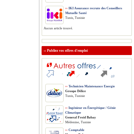
››
IKI Assurance recrute des Conseillers
Mutuelle Santé
Tunis, Tunisie
Aucun article trouvé.
››
Publiez vos offres d'emploi
››
Technicien Maintenance Energie
Groupe Délice
Tunis, Tunisie
››
Ingénieur en Énergétique / Génie
Climatique
General Froid Babay
Médenine, Tunisie
››
Comptable