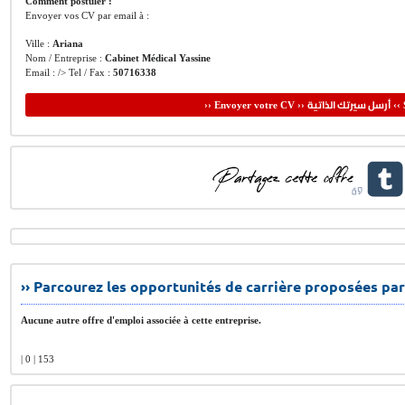
Comment postuler :
Envoyer vos CV par email à :
Ville :
Ariana
Nom / Entreprise :
Cabinet Médical Yassine
Email : /> Tel / Fax :
50716338
أرسل سيرتك الذاتية
›› Envoyer votre CV ››
‹‹ 
›› Parcourez les opportunités de carrière proposées par
Aucune autre offre d'emploi associée à cette entreprise.
| 0 | 153