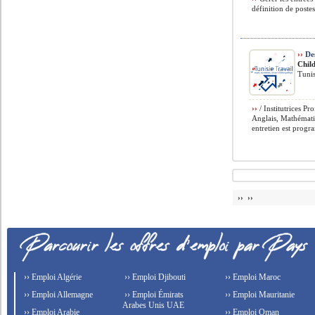
définition de postes
››
Des
Chil
Tunis
››
/ Institutrices Pr
Anglais, Mathématiq
entretien est progr
›› ››
›› Emploi Algérie
›› Emploi Djibouti
›› Emploi Maroc
›› Emploi Allemagne
›› Emploi Émirats
›› Emploi Mauritanie
Arabes Unis UAE
›› Emploi Arabie
›› Emploi Oman