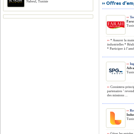
Nabeul, Tunisie
›› Offres d'e
››
Tec
Fara
Tunis
››
* Assurer la main
industrielles * Réa
* Participer à l’amé
››
Ing
Adva
Tunis
››
Consistera princi
partenaires ’ revend
des missions ...
››
Res
Indus
Tunis
››
Gérer les entrées 