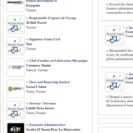
Réseau Revendeurs It
››
Accueil des clien
Easyprint
dossiers administra
Tunisie
commandes et des re
››
Responsable d’agence de Voyage
Al Ahd Travel
Tunisie
››
Ass
Form
Tunis
››
Ingénieur Génie Civil
Sntt
Tunisie
››
Récapitulatif des
et jury de certific
tâches administrati
››
Chef d’atelier en Fabrication Mécanique
Commeca Tunisie
Nabeul, Tunisie
››
Ass
Cabi
››
Data and Reporting Analyst
Méde
Gaea21 Suisse
Tunis, Tunisie
››
Destiné à assurer
de la direction ains
››
Serveur / Serveuse
département d’exper
Labidi Terra Invest
Tunis, Tunisie
››
Assistante Administrative
Société El Yazan Pour La Rénovation