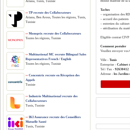
Bonne maitrise de la l
Ariana, Tunis, Tunisie
Taches
››
TP recrute des Collaborateurs
– organisation des R
Ariana, Ben Arous, Toutes les régions, Tunis,
– accueil des patients
Tunisie
– entretien du cabinet
– stérilisation du maté
››
Monoprix recrute des Collaborateurs
Eligible contrat CIVP
Toutes les régions, Tunisie
Comment postuler
Veuillez envoyer vos 
››
Multinational MC recrute Bilingual Sales
Representatives French / English
Ville ›
Tunis
Toutes les régions, Tunisie
Entreprise ›
Cabinet 
Tel / Fax ›
92630412
Adresse ›
les Jardins
››
Concentrix recrute en Réception des
Appels
Tunisie
››
Industrie Multinational recrute des
Collaborateurs
Tunis, Tunisie
››
IKI Assurance recrute des Conseillers
Mutuelle Santé
Tunis, Tunisie