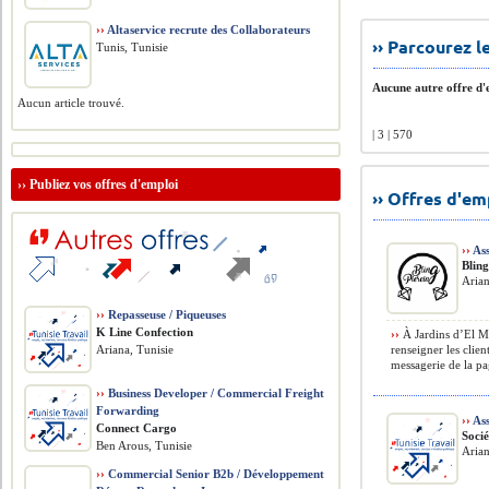
››
Altaservice recrute des Collaborateurs
›› Parcourez 
Tunis, Tunisie
Aucune autre offre d'e
Aucun article trouvé.
| 3 | 570
››
Publiez vos offres d'emploi
›› Offres d'e
››
Ass
Bling
Arian
››
Repasseuse / Piqueuses
K Line Confection
››
À Jardins d’El Me
Ariana, Tunisie
renseigner les clien
messagerie de la pag
››
Business Developer / Commercial Freight
Forwarding
››
Ass
Connect Cargo
Soci
Ben Arous, Tunisie
Aria
››
Commercial Senior B2b / Développement