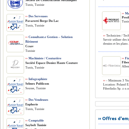
Société De Constructions Métalliques
Tunis, Tunisie
››
Mac
››
Des Serveuses
Prod
Pavarotti Berge Du Lac
Tunis
Tunis, Tunisie
››
Technicien / Tech
››
Consultant.e Gestion – Solution
Savoir utiliser des 
Bâtiment
dessins et les plans .
Ccsav
Tunisie
››
Machiniste / Couturière
››
Fir
Fiber
Société Espace Doniez Haute Couture
Alle
Tunis, Tunisie
››
Infographiste
››
- Minimum 3 Year
Selmex Publicom
Location: Poland 
Sousse, Tunisie
Fiberlinks Sp. z o.o
››
Des Vendeuses
Euphorie
Tunis, Tunisie
›› Offres d'e
››
Comptable
Saybolt Tunisie