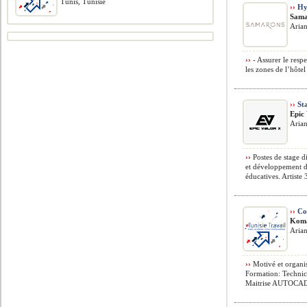
Tunis, Tunisie
››
Hyg
Sama
Arian
››
- Assurer le resp
les zones de l’hôte
››
Sta
Epic
Arian
››
Postes de stage 
et développement d
éducatives. Artiste
››
Coo
Kom
Arian
››
Motivé et organis
Formation: Technic
Maitrise AUTOCAD