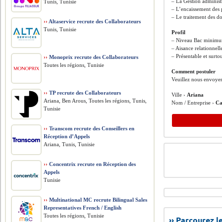
– La Gestion administr
Tunis, Tunisie
– L’encaissement des 
– Le traitement des dos
››
Altaservice recrute des Collaborateurs
Tunis, Tunisie
Profil
– Niveau Bac minim
– Aisance relationnell
– Présentable et surto
››
Monoprix recrute des Collaborateurs
Toutes les régions, Tunisie
Comment postuler
Veuillez nous envoyer
››
TP recrute des Collaborateurs
Ville ›
Ariana
Ariana, Ben Arous, Toutes les régions, Tunis,
Nom / Entreprise ›
Ca
Tunisie
››
Transcom recrute des Conseillers en
Réception d’Appels
Ariana, Tunis, Tunisie
››
Concentrix recrute en Réception des
Appels
Tunisie
››
Multinational MC recrute Bilingual Sales
Representatives French / English
Toutes les régions, Tunisie
›› Parcourez 