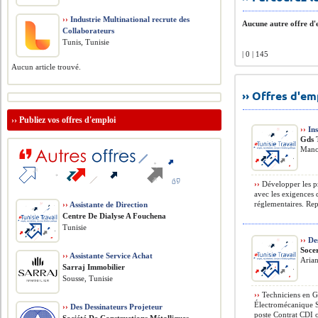
››
Industrie Multinational recrute des
Aucune autre offre d'e
Collaborateurs
Tunis, Tunisie
| 0 | 145
Aucun article trouvé.
›› Offres d'e
››
Publiez vos offres d'emploi
››
Ins
Gds 
Mano
››
Développer les pr
avec les exigences 
réglementaires. Repr
››
Assistante de Direction
Centre De Dialyse A Fouchena
Tunisie
››
Des
Soce
››
Assistante Service Achat
Arian
Sarraj Immobilier
Sousse, Tunisie
››
Techniciens en Gé
Électromécanique S
››
Des Dessinateurs Projeteur
poste Contrat CDI 