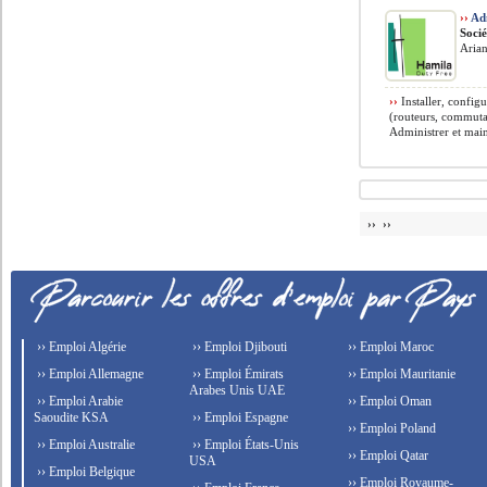
››
Adm
Soci
Arian
››
Installer, config
(routeurs, commutat
Administrer et maint
›› ››
›› Emploi Algérie
›› Emploi Djibouti
›› Emploi Maroc
›› Emploi Allemagne
›› Emploi Émirats
›› Emploi Mauritanie
Arabes Unis UAE
›› Emploi Arabie
›› Emploi Oman
Saoudite KSA
›› Emploi Espagne
›› Emploi Poland
›› Emploi Australie
›› Emploi États-Unis
›› Emploi Qatar
USA
›› Emploi Belgique
›› Emploi Royaume-