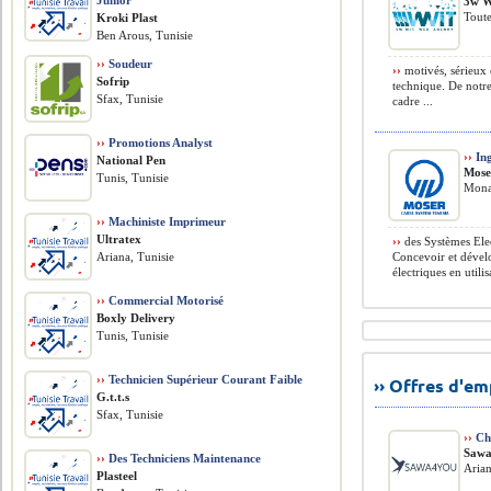
Junior
3w W
Toute
Kroki Plast
Ben Arous, Tunisie
››
Soudeur
››
motivés, sérieux 
Sofrip
technique. De notre
Sfax, Tunisie
cadre ...
››
Promotions Analyst
››
Ing
National Pen
Mose
Tunis, Tunisie
Monas
››
Machiniste Imprimeur
Ultratex
››
des Systèmes Ele
Ariana, Tunisie
Concevoir et dével
électriques en utilis
››
Commercial Motorisé
Boxly Delivery
Tunis, Tunisie
››
Technicien Supérieur Courant Faible
›› Offres d'e
G.t.t.s
Sfax, Tunisie
››
Cha
Sawa
››
Des Techniciens Maintenance
Arian
Plasteel