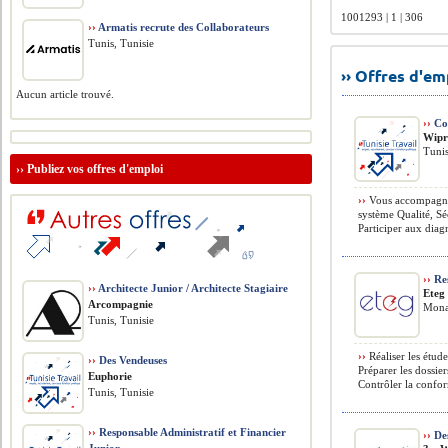
1001293 | 1 | 306
››
Armatis recrute des Collaborateurs
Tunis, Tunisie
›› Offres d'e
Aucun article trouvé.
››
Con
Wipr
Tunis
››
Publiez vos offres d'emploi
››
Vous accompagnere
système Qualité, Sé
Participer aux diag
››
Res
››
Architecte Junior / Architecte Stagiaire
Eteg
Arcompagnie
Monas
Tunis, Tunisie
››
Réaliser les étude
››
Des Vendeuses
Préparer les dossie
Euphorie
Contrôler la confor
Tunis, Tunisie
››
Responsable Administratif et Financier
››
Des