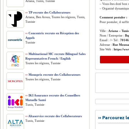
Ariana, Tunis, Tunisie
– Vous êtes doté bon s
– Organisé dynamique 
››
TP recrute des Collaborateurs
Ariana, Ben Arous, Toutes les régions, Tunis,
Comment postuler :
Tunisie
Pour postuler, il suff
Ville :
Ariana – Tunis
››
Concentrix recrute en Réception des
Nom / Entreprise :
Bq
Appels
Email : /> Tel :
70146
Tunisie
Adresse :
Rue Moussa
Site Web :
https://ww
››
Multinational MC recrute Bilingual Sales
Representatives French / English
Toutes les régions, Tunisie
››
Monoprix recrute des Collaborateurs
Toutes les régions, Tunisie
››
IKI Assurance recrute des Conseillers
Mutuelle Santé
Tunis, Tunisie
››
Altaservice recrute des Collaborateurs
›› Parcourez 
Tunis, Tunisie