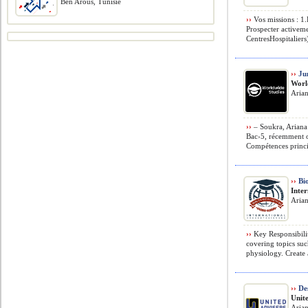
Ben Arous, Tunisie
››
Vos missions : 1
Prospecter activeme
CentresHospitaliers)
››
Jun
Worl
Arian
››
– Soukra, Ariana 
Bac›5, récemment ob
Compétences princip
››
Bio
Inte
Arian
››
Key Responsibili
covering topics suc
physiology. Create 
››
Des
Unit
Arian