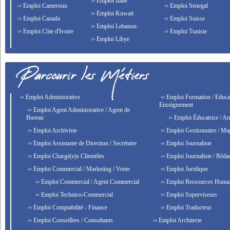
›› Emploi Italie
›› Emploi Cameroun
›› Emploi Senegal
›› Emploi Kuwait
›› Emploi Canada
›› Emploi Suisse
›› Emploi Lebanon
›› Emploi Côte d'Ivoire
›› Emploi Tunisie
›› Emploi Libye
›› Emploi Administrative
›› Emploi Formation / Educat
Enseignement
›› Emploi Agent Administrative / Agent de
Bureau
›› Emploi Éducatrice / An
›› Emploi Archiviste
›› Emploi Gestionnaire / Ma
›› Emploi Assistante de Direction / Secrétaire
›› Emploi Journaliste
›› Emploi Chargé(e)s Clientèles
›› Emploi Journaliste / Rédac
›› Emploi Commercial / Marketing / Vente
›› Emploi Juridique
›› Emploi Commercial / Agent Commercial
›› Emploi Ressources Huma
›› Emploi Technico-Commercial
›› Emploi Superviseurs
›› Emploi Comptabilité - Finance
›› Emploi Traducteur
›› Emploi Conseillers / Consultants
›› Emploi Architecte