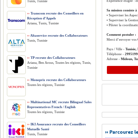
Expérience exigée : e
Tunis, Tunisie
Sa mission consiste à 
››
Transcom recrute des Conseillers en
• Superviser les Aspec
Réception d’Appels
• Superviser la Gesti
Ariana, Tunis, Tunisie
• Piloter la coordinat
Comment postuler :
››
Altaservice recrute des Collaborateurs
Merci d’envoyer vos 
Tunis, Tunisie
Pays / Ville ›
Tunisie,
Téléphone ›
2995199
››
TP recrute des Collaborateurs
Adresse ›
Midoun, Tu
Ariana, Ben Arous, Toutes les régions, Tunis,
Tunisie
››
Monoprix recrute des Collaborateurs
Toutes les régions, Tunisie
››
Multinational MC recrute Bilingual Sales
Representatives French / English
Toutes les régions, Tunisie
››
IKI Assurance recrute des Conseillers
Mutuelle Santé
›› Parcourez 
Tunis, Tunisie