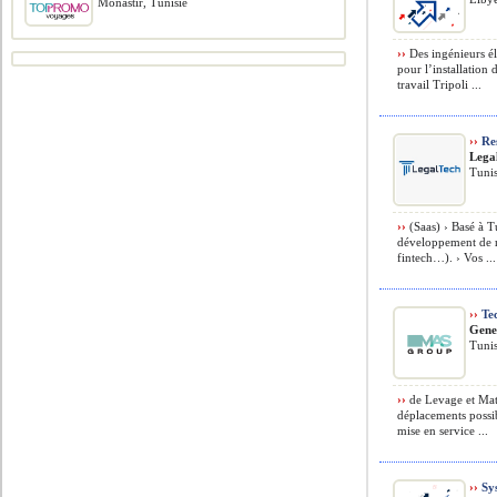
Monastir, Tunisie
››
Des ingénieurs éle
pour l’installation
travail Tripoli ...
››
Re
Lega
Tunis
››
(Saas) › Basé à T
développement de no
fintech…). › Vos ...
››
Tec
Gene
Tunis
››
de Levage et Maté
déplacements possib
mise en service ...
››
Sys