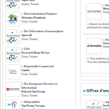
Supra Tech
Ariana, Tunisie
››
Des
Mono
Toute
››
Electromechanical Engineer
Afromina Hospitaity
Tunis, Tunisie
››
Assurer la sécuri
prévenant les risque
››
Des Télévendeurs Germanophone
Apexcall
Tunis, Tunisie
››
Des
Arma
Arian
››
Chef
Pavarotti Berge Du Lac
Tunis, Tunisie
››
Vous maîtrisez par
Vous êtes ambitieux
››
Responsable Commercial
Cinelec
Tunis, Tunisie
››
Des Enseignants Docteurs en
Informatique
›› Offres d'e
Polytech Intl Group
Tunis, Tunisie
››
Infographiste
››
Ing
Socié
Top Promo Voyages
Liby