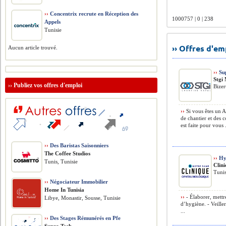
››
Concentrix recrute en Réception des
1000757 | 0 | 238
Appels
Tunisie
›› Offres d'e
Aucun article trouvé.
››
Sup
Stgi
››
Publiez vos offres d'emploi
Bizer
››
Si vous êtes un A
de chantier et des 
est faite pour vous .
››
Des Baristas Saisonniers
The Coffee Studios
››
Hyg
Tunis, Tunisie
Clin
Tunis
››
Négociateur Immobilier
Home In Tunisia
››
- Élaborer, mettr
Libye, Monastir, Sousse, Tunisie
d’hygiène. - Veille
...
››
Des Stages Rémunérés en Pfe