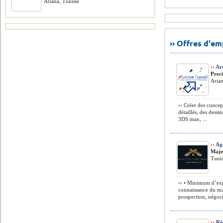
Ariana, Tunisie
›› Offres d'e
››
Arc
Prec
Arian
››
Créer des concept
détaillés, des dess
3DS max, ...
››
Age
Maje
Tunis
››
• Minimum d’expér
connaissance du mar
prospection, négocia
››
Réc