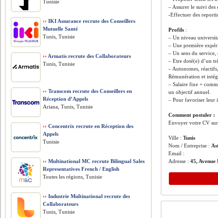
Tunisie
– Assurer le suivi des
-Effectuer des reportin
››
IKI Assurance recrute des Conseillers
Mutuelle Santé
Profils
:
Tunis, Tunisie
– Un niveau universi
– Une première expéri
– Un sens du service, 
››
Armatis recrute des Collaborateurs
– Etre doté(e) d’un tr
Tunis, Tunisie
– Autonomes, réactifs
Rémunération et intég
– Salaire fixe + commi
››
Transcom recrute des Conseillers en
un objectif annuel.
Réception d’Appels
– Pour favoriser leur 
Ariana, Tunis, Tunisie
Comment postuler :
Envoyer votre CV sur 
››
Concentrix recrute en Réception des
Appels
Ville :
Tunis
Tunisie
Nom / Entreprise :
As
Email :
››
Multinational MC recrute Bilingual Sales
Adresse :
45, Avenue 
Representatives French / English
Toutes les régions, Tunisie
››
Industrie Multinational recrute des
Collaborateurs
Tunis, Tunisie