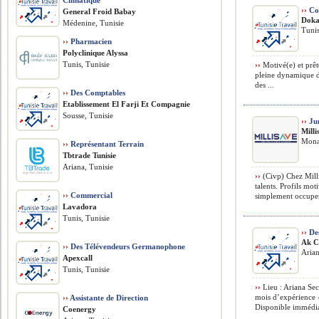
Climatique
››
Col
General Froid Babay
Doka
Médenine, Tunisie
Tunis
››
Pharmacien
Polyclinique Alyssa
Tunis, Tunisie
››
Motivé(e) et prêt
pleine dynamique de 
des ...
››
Des Comptables
Etablissement El Farji Et Compagnie
Sousse, Tunisie
››
Jun
Milli
Monas
››
Représentant Terrain
Tbtrade Tunisie
Ariana, Tunisie
››
(Civp) Chez Mill
talents. Profils mot
››
Commercial
simplement occuper
Lavadora
Tunis, Tunisie
››
Des
Ak C
››
Des Télévendeurs Germanophone
Arian
Apexcall
Tunis, Tunisie
››
Lieu : Ariana Sec
mois d’expérience ›
››
Assistante de Direction
Disponible immédia
Coenergy