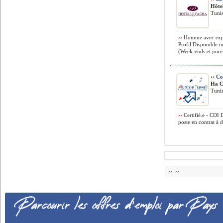
Hôte
Tunis
››
Homme avec expéri
Profil Disponible i
(Week-ends et jours 
››
Co
Ha C
Tunis
››
Certifié.e - CDI 
poste en contrat à 
›› ››