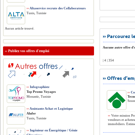
››
Altaservice recrute des Collaborateurs
Tunis, Tunisie
Aucun article trouvé.
›› Parcourez 
Aucune autre offre d'e
››
Publiez vos offres d'emploi
| 4 | 354
›› Offres d'e
››
Infographiste
Top Promo Voyages
››
Con
Monastir, Tunisie
Tecn
Souss
››
Assistante Achat et Logistique
Alufer
››
Votre mission Pro
Tunis, Tunisie
vendeurs et acheteu
immobiliers. Estimer
››
Ingénieur en Énergétique / Génie