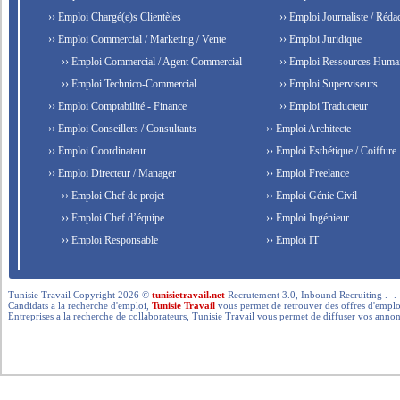
›› Emploi Chargé(e)s Clientèles
›› Emploi Journaliste / Rédac
›› Emploi Commercial / Marketing / Vente
›› Emploi Juridique
›› Emploi Commercial / Agent Commercial
›› Emploi Ressources Huma
›› Emploi Technico-Commercial
›› Emploi Superviseurs
›› Emploi Comptabilité - Finance
›› Emploi Traducteur
›› Emploi Conseillers / Consultants
›› Emploi Architecte
›› Emploi Coordinateur
›› Emploi Esthétique / Coiffure
›› Emploi Directeur / Manager
›› Emploi Freelance
›› Emploi Chef de projet
›› Emploi Génie Civil
›› Emploi Chef d’équipe
›› Emploi Ingénieur
›› Emploi Responsable
›› Emploi IT
Tunisie Travail Copyright 2026 ©
tunisietravail.net
Recrutement 3.0, Inbound Recruiting .- .-.. --- 
Candidats a la recherche d'emploi,
Tunisie Travail
vous permet de retrouver des offres d'emploi 
Entreprises a la recherche de collaborateurs, Tunisie Travail vous permet de diffuser vos annon