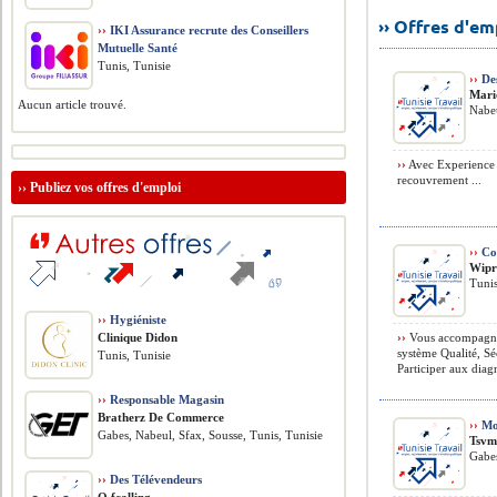
›› Offres d'e
››
IKI Assurance recrute des Conseillers
Mutuelle Santé
Tunis, Tunisie
››
Des
Mari
Aucun article trouvé.
Nabeu
››
Avec Experience P
recouvrement ...
››
Publiez vos offres d'emploi
››
Con
Wipr
Tunis
››
Hygiéniste
Clinique Didon
››
Vous accompagnere
système Qualité, Sé
Tunis, Tunisie
Participer aux diag
››
Responsable Magasin
Bratherz De Commerce
››
Mod
Gabes, Nabeul, Sfax, Sousse, Tunis, Tunisie
Tsv
Gabes
››
Des Télévendeurs