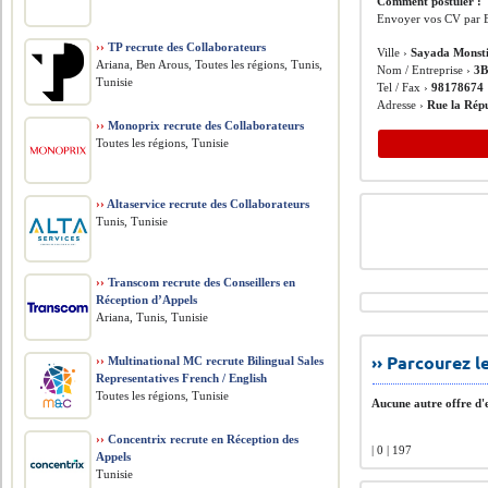
Comment postuler :
Envoyer vos CV par 
››
TP recrute des Collaborateurs
Ville ›
Sayada Monst
Ariana, Ben Arous, Toutes les régions, Tunis,
Nom / Entreprise ›
3B
Tunisie
Tel / Fax ›
98178674
Adresse ›
Rue la Rép
››
Monoprix recrute des Collaborateurs
Toutes les régions, Tunisie
››
Altaservice recrute des Collaborateurs
Tunis, Tunisie
››
Transcom recrute des Conseillers en
Réception d’Appels
Ariana, Tunis, Tunisie
›› Parcourez 
››
Multinational MC recrute Bilingual Sales
Representatives French / English
Toutes les régions, Tunisie
Aucune autre offre d'e
››
Concentrix recrute en Réception des
| 0 | 197
Appels
Tunisie