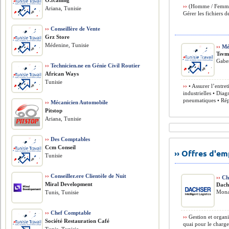
O.fcalling
››
(Homme / Femme) 
Ariana, Tunisie
Gérer les fichiers 
››
Conseillère de Vente
Grz Store
Médenine, Tunisie
››
Méc
Tsv
Gabes
››
Technicien.ne en Génie Civil Routier
African Ways
Tunisie
››
• Assurer l’entre
industrielles • Dia
pneumatiques • Rép
››
Mécanicien Automobile
Pitstop
Ariana, Tunisie
››
Des Comptables
Ccm Conseil
›› Offres d'e
Tunisie
››
Conseiller.ere Clientèle de Nuit
››
Ch
Miral Development
Dach
Monas
Tunis, Tunisie
››
Chef Comptable
››
Gestion et organ
Société Restauration Café
quai pour le charg