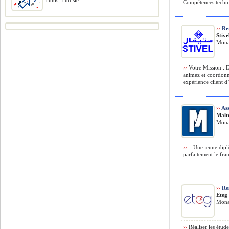
Tunis, Tunisie
Compétences techni
››
Ret
Stive
Monas
››
Votre Mission : D
animez et coordonn
expérience client d
››
Ass
Malt
Monas
››
– Une jeune dipl
parfaitement le fran
››
Res
Eteg
Monas
››
Réaliser les étude